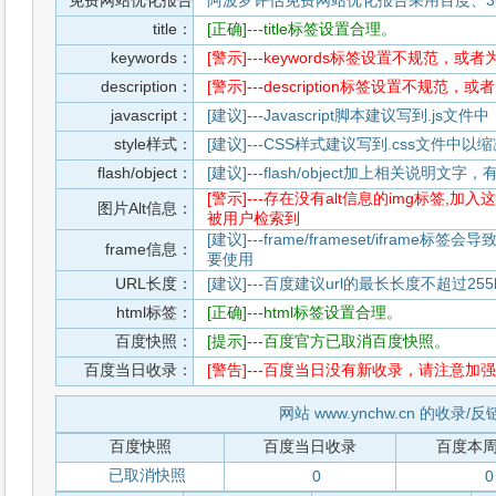
免费网站优化报告
阿波罗评估免费网站优化报告采用百度、3
title：
[正确]---title标签设置合理。
keywords：
[警示]---keywords标签设置不规范，或
description：
[警示]---description标签设置不规范，
javascript：
[建议]---Javascript脚本建议写到.j
style样式：
[建议]---CSS样式建议写到.css文件
flash/object：
[建议]---flash/object加上相关说明
[警示]---存在没有alt信息的img标签
图片Alt信息：
被用户检索到
[建议]---frame/frameset/iframe
frame信息：
要使用
URL长度：
[建议]---百度建议url的最长长度不超过255b
html标签：
[正确]---html标签设置合理。
百度快照：
[提示]---百度官方已取消百度快照。
百度当日收录：
[警告]---百度当日没有新收录，请注意加强
网站 www.ynchw.cn 的收录/
百度快照
百度当日收录
百度本
已取消快照
0
0