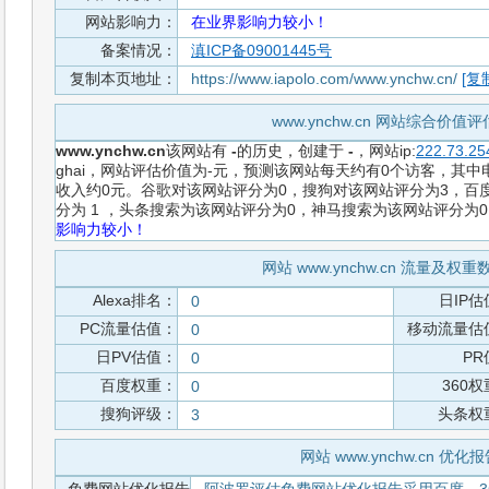
网站影响力：
在业界影响力较小！
备案情况：
滇ICP备09001445号
复制本页地址：
https://www.iapolo.com/www.ynchw.cn/
[复
www.ynchw.cn 网站综合价值
www.ynchw.cn
该网站有
-
的历史，创建于
-
，网站ip:
222.73.25
ghai，网站评估价值为-元，预测该网站每天约有0个访客，其中电
收入约0元。谷歌对该网站评分为0，搜狗对该网站评分为3，百度
分为 1 ，头条搜索为该网站评分为0，神马搜索为该网站评分为
影响力较小！
网站 www.ynchw.cn 流量及权
Alexa排名：
日IP估
0
PC流量估值：
移动流量估
0
日PV估值：
PR
0
百度权重：
360
0
搜狗评级：
头条权
3
网站 www.ynchw.cn 优化