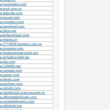
w.neopretex.com
w.grzk.com.cn
w.qdpride.com
w.twuad.com
w.rongdacj.com
w.parsimail.com
w.dpra.net
.bofanshijian.com
w.mlwrw.cn
w.1774826.banben.com.cn
w.xmswsw.com
.frederickrotaryclub.org
.of-fading-light.de
w.ela.com
w.126688.net
w.yznews.com
w.zajsm.com
w.tdxdjx.com
w.tao2wm.com
w.jxlhmh.com
.odvjetnicki-ured-musulin.hr
.affordablelivingtx.com
.corbettsflowers.com
w.vhkdyeh.top