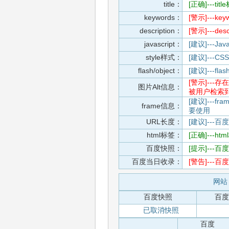
title：
[正确]---t
keywords：
[警示]---
description：
[警示]---d
javascript：
[建议]---
style样式：
[建议]--
flash/object：
[建议]---
[警示]--
图片Alt信息：
被用户检索
[建议]---f
frame信息：
要使用
URL长度：
[建议]---百
html标签：
[正确]---h
百度快照：
[提示]--
百度当日收录：
[警告]--
网站 
百度快照
百度
已取消快照
百度