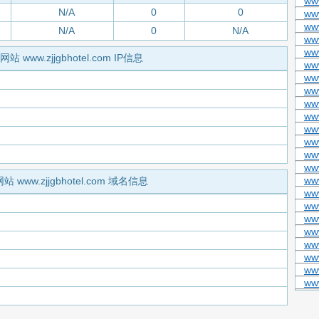
ww
N/A
0
0
ww
ww
N/A
0
N/A
ww
ww
网站 www.zjjgbhotel.com IP信息
ww
ww
ww
ww
www
ww
ww
ww
www
ww
网站 www.zjjgbhotel.com 域名信息
ww
ww
ww
ww
ww
ww
www
ww