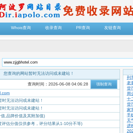
Whois查询
收录查询
PR查询
友链查询
：
您查询的网站暂时无法访问或未建站！
列
老
查询时间：2026-06-08 04:06:28
货
l.com
周
十
暂时无法访问或未建站！
货
暂时无法访问或未建站！
家
手
价值,品牌价值及其附加值)
天
度评估分值仅供参考，评分结果从1-10分不等)
进
2