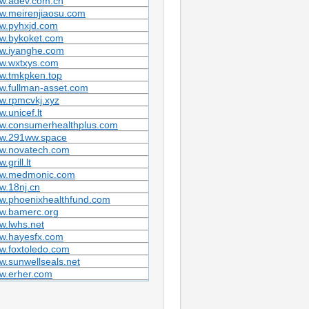
w.adev.com.cn
w.meirenjiaosu.com
w.pyhxjd.com
w.bykoket.com
w.iyanghe.com
w.wxtxys.com
w.tmkpken.top
w.fullman-asset.com
w.rpmcvkj.xyz
.unicef.lt
w.consumerhealthplus.com
w.291ww.space
w.novatech.com
.grill.lt
w.medmonic.com
w.18nj.cn
w.phoenixhealthfund.com
w.bamerc.org
w.lwhs.net
w.hayesfx.com
w.foxtoledo.com
.sunwellseals.net
w.erher.com