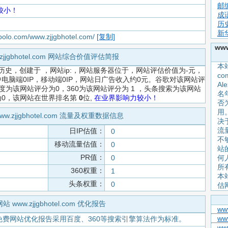
邮
较小！
成
历
新
apolo.com/www.zjjgbhotel.com/
[复制]
ww
.zjjgbhotel.com 网站综合价值评估简报
本站
历史，创建于
，网站ip:，网站服务器位于，网站评估价值为-元，
c
电脑端0IP，移动端0IP，网站日广告收入约0元。谷歌对该网站评
A
度为该网站评分为0，360为该网站评分为 1 ，头条搜索为该网站
名
为0，该网站在世界排名第
0
位,
在业界影响力较小！
否
用。
ww.zjjgbhotel.com 流量及权重数据信息
决
流
日IP估值：
0
不
移动流量估值：
0
站
PR值：
0
何人
所
360权重：
1
本
头条权重：
0
估
网站 www.zjjgbhotel.com 优化报告
www
ww
免费网站优化报告采用百度、360等搜索引擎算法作为标准。
ww