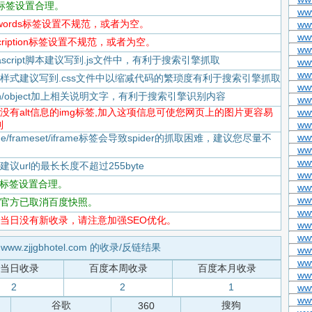
itle标签设置合理。
ww
keywords标签设置不规范，或者为空。
ww
ww
escription标签设置不规范，或者为空。
ww
Javascript脚本建议写到.js文件中，有利于搜索引擎抓取
ww
ww
-CSS样式建议写到.css文件中以缩减代码的繁琐度有利于搜索引擎抓取
ww
flash/object加上相关说明文字，有利于搜索引擎识别内容
www
-存在没有alt信息的img标签,加入这项信息可使您网页上的图片更容易
ww
到
ww
ww
rame/frameset/iframe标签会导致spider的抓取困难，建议您尽量不
www
www
度建议url的最长长度不超过255byte
ww
tml标签设置合理。
ww
ww
-百度官方已取消百度快照。
ww
-百度当日没有新收录，请注意加强SEO优化。
ww
ww
www.zjjgbhotel.com 的收录/反链结果
ww
www
当日收录
百度本周收录
百度本月收录
www
2
2
1
www
ww
谷歌
搜狗
360