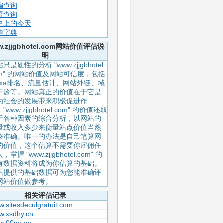
编查询
语查询
史上的今天
华字典
w.zjjgbhotel.com网站价值评估说
明
只是硬性的分析 "www.zjjgbhotel.
om" 的网站价值及网站可信度，包括
lexa排名、流量估计、网站外链、域
年龄等。网站真正的价值在于它是
为社会的发展带来积极促进作
"www.zjjgbhotel.com" 的价值还取
于各种因素的综合分析，以网站的
量或收入多少来衡量站点价值当然
够准确。唯一的办法是自己笔算网
的价值，这个估算不需要你雇佣任
，掌握 "www.zjjgbhotel.com" 的
有数据资料将成为你估算的基础。
站提供的基础数据可为您能准确评
网站价值做参考。
相关评估记录
.sitesdeculgratuit.com
w.xsdhy.cn
w.00qo.cn