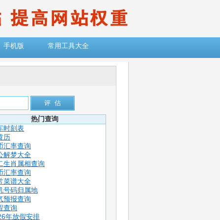
手机版
常用工具大全
热门查询
车时刻表
黄历
币汇率查询
公解梦大全
二生肖属相查询
币汇率查询
常菜谱大全
机号码归属地
气预报查询
程查询
026年放假安排