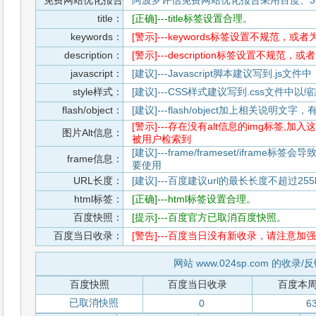
免费网站优化报告
阿波罗评估免费网站优化报告采用百度、3
title：
[正确]---title标签设置合理。
keywords：
[警示]---keywords标签设置不规范，或
description：
[警示]---description标签设置不规范，
javascript：
[建议]---Javascript脚本建议写到.j
style样式：
[建议]---CSS样式建议写到.css文件
flash/object：
[建议]---flash/object加上相关说明
[警示]---存在没有alt信息的img标签
图片Alt信息：
被用户检索到
[建议]---frame/frameset/iframe
frame信息：
要使用
URL长度：
[建议]---百度建议url的最长长度不超过255b
html标签：
[正确]---html标签设置合理。
百度快照：
[提示]---百度官方已取消百度快照。
百度当日收录：
[警告]---百度当日没有新收录，请注意加强
网站 www.024sp.com 的收录/
百度快照
百度当日收录
百度本
已取消快照
0
6