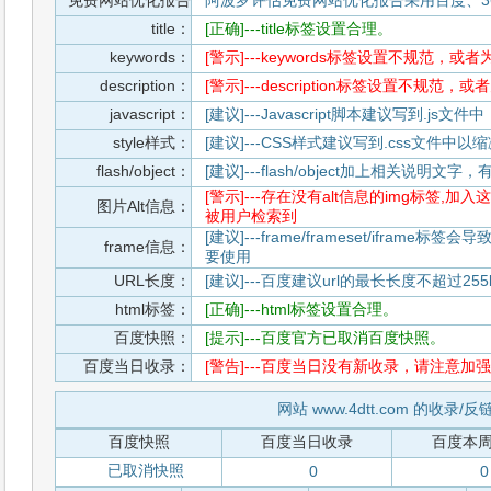
免费网站优化报告
阿波罗评估免费网站优化报告采用百度、3
title：
[正确]---title标签设置合理。
keywords：
[警示]---keywords标签设置不规范，或
description：
[警示]---description标签设置不规范，
javascript：
[建议]---Javascript脚本建议写到.j
style样式：
[建议]---CSS样式建议写到.css文件
flash/object：
[建议]---flash/object加上相关说明
[警示]---存在没有alt信息的img标签
图片Alt信息：
被用户检索到
[建议]---frame/frameset/iframe
frame信息：
要使用
URL长度：
[建议]---百度建议url的最长长度不超过255b
html标签：
[正确]---html标签设置合理。
百度快照：
[提示]---百度官方已取消百度快照。
百度当日收录：
[警告]---百度当日没有新收录，请注意加强
网站 www.4dtt.com 的收录/
百度快照
百度当日收录
百度本
已取消快照
0
0