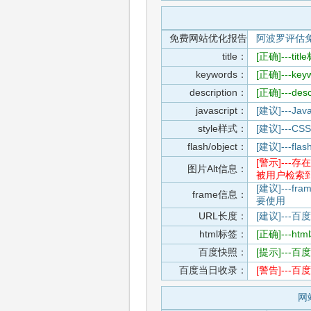
免费网站优化报告
阿波罗评估
title：
[正确]---t
keywords：
[正确]---k
description：
[正确]---de
javascript：
[建议]---
style样式：
[建议]--
flash/object：
[建议]---
[警示]--
图片Alt信息：
被用户检索
[建议]---f
frame信息：
要使用
URL长度：
[建议]---百
html标签：
[正确]---h
百度快照：
[提示]--
百度当日收录：
[警告]--
网站