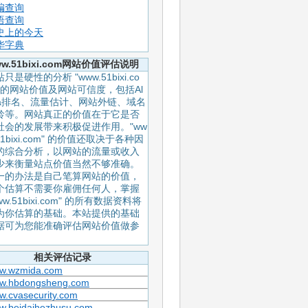
编查询
语查询
史上的今天
华字典
ww.51bixi.com网站价值评估说明
只是硬性的分析 "www.51bixi.co
" 的网站价值及网站可信度，包括Al
xa排名、流量估计、网站外链、域名
龄等。网站真正的价值在于它是否
社会的发展带来积极促进作用。"ww
51bixi.com" 的价值还取决于各种因
的综合分析，以网站的流量或收入
少来衡量站点价值当然不够准确。
一的办法是自己笔算网站的价值，
个估算不需要你雇佣任何人，掌握
ww.51bixi.com" 的所有数据资料将
为你估算的基础。本站提供的基础
据可为您能准确评估网站价值做参
。
相关评估记录
w.wzmida.com
w.hbdongsheng.com
w.cvasecurity.com
w.beidaihezhusu.com