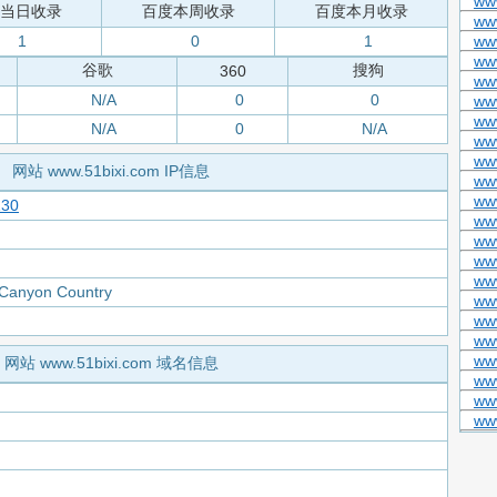
www
当日收录
百度本周收录
百度本月收录
ww
1
0
1
ww
ww
谷歌
搜狗
360
www
N/A
0
0
ww
ww
N/A
0
N/A
ww
ww
网站 www.51bixi.com IP信息
ww
ww
130
ww
ww
ww
ww
 Canyon Country
ww
www
ww
ww
网站 www.51bixi.com 域名信息
www
ww
ww