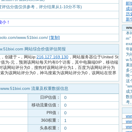
邮
度评估分值仅供参考，评分结果从1-10分不等)
成
历
新
较小！
w
本站
apolo.com/www.51bixi.com/
[复制]
m
e
w.51bixi.com 网站综合价值评估简报
年
为
史，创建于
-
，网站ip:
216.127.169.130
，网站服务器位于United St
w.
，网站评估价值为-元，预测该网站每天约有0个访客，其中电脑端0IP，移动端
素
歌对该网站评分为0，搜狗对该网站评分为1，百度为该网站评分为
多
头条搜索为该网站评分为0，神马搜索为该网站评分为0，该网站在世界
唯
这
"w
www.51bixi.com 流量及权重数据信息
成
数
日IP估值：
0
考
移动流量估值：
0
PR值：
0
ww
360权重：
1
ww
ww
头条权重：
0
ww