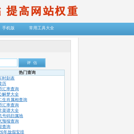
手机版
常用工具大全
热门查询
车时刻表
黄历
币汇率查询
公解梦大全
二生肖属相查询
币汇率查询
常菜谱大全
机号码归属地
气预报查询
程查询
026年放假安排