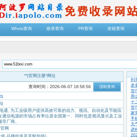
Whois查询
收录查询
PR查询
友链查询
：
**|官网注册*网址
列
老
查询时间：2026-06-07 18:58:56
货
om
周
十
网址
货
达电通, 为工业级用户提供高效可靠的动力、视讯、自动化及节能应
家
在通信电源的市场占有率位居全国第一、同时也是视讯显示及工业
手
领导厂商。
天
达官网
进
2
价值,品牌价值及其附加值)