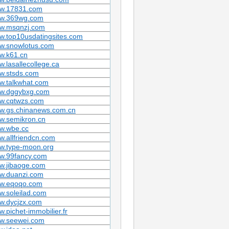
w.17831.com
w.369wg.com
w.msqnzj.com
w.top10usdatingsites.com
w.snowlotus.com
w.k61.cn
.lasallecollege.ca
w.stsds.com
w.talkwhat.com
w.dggybxg.com
w.cqtwzs.com
w.gs.chinanews.com.cn
w.semikron.cn
w.wbe.cc
.allfriendcn.com
w.type-moon.org
w.99fancy.com
w.jibaoge.com
w.duanzi.com
w.eqoqo.com
.soleilad.com
w.dycjzx.com
.pichet-immobilier.fr
w.seewei.com