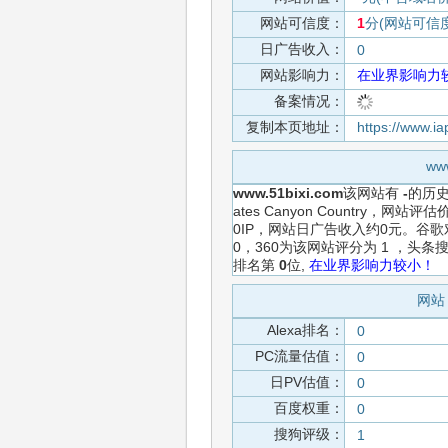
网站可信度：
1
分(网站可信
日广告收入：
0
网站影响力：
在业界影响力
备案情况：
复制本页地址：
https://www.i
ww
www.51bixi.com
该网站有
-
的历
ates Canyon Country
0IP，网站日广告收入约0元。谷
0，360为该网站评分为 1 ，
排名第
0
位,
在业界影响力较小！
网站 
Alexa排名：
0
PC流量估值：
0
日PV估值：
0
百度权重：
0
搜狗评级：
1