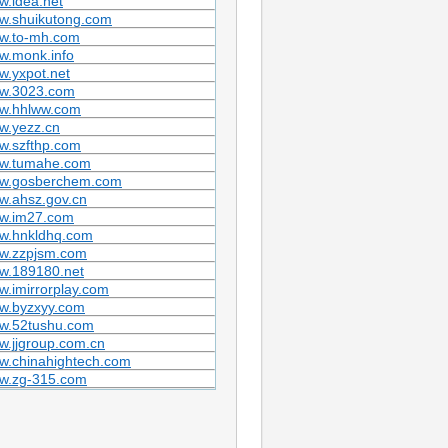
.idea.net
w.shuikutong.com
w.to-mh.com
w.monk.info
.yxpot.net
w.3023.com
w.hhlww.com
w.yezz.cn
w.szfthp.com
w.tumahe.com
w.gosberchem.com
w.ahsz.gov.cn
w.im27.com
w.hnkldhq.com
w.zzpjsm.com
w.189180.net
.imirrorplay.com
w.byzxyy.com
w.52tushu.com
.jjgroup.com.cn
w.chinahightech.com
w.zg-315.com