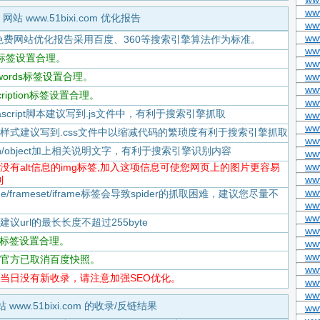
ww
网站 www.51bixi.com 优化报告
ww
ww
免费网站优化报告采用百度、360等搜索引擎算法作为标准。
ww
itle标签设置合理。
ww
eywords标签设置合理。
ww
www
scription标签设置合理。
ww
Javascript脚本建议写到.js文件中，有利于搜索引擎抓取
ww
ww
-CSS样式建议写到.css文件中以缩减代码的繁琐度有利于搜索引擎抓取
ww
flash/object加上相关说明文字，有利于搜索引擎识别内容
ww
ww
-存在没有alt信息的img标签,加入这项信息可使您网页上的图片更容易
ww
到
www
rame/frameset/iframe标签会导致spider的抓取困难，建议您尽量不
ww
ww
度建议url的最长长度不超过255byte
ww
tml标签设置合理。
ww
ww
-百度官方已取消百度快照。
www
-百度当日没有新收录，请注意加强SEO优化。
ww
www
 www.51bixi.com 的收录/反链结果
ww