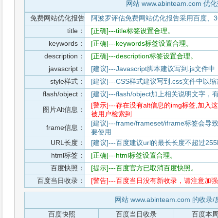
网站 www.abinteam.com 优
免费网站优化报告
阿波罗评估免费网站优化报告采用百度、3
title：
[正确]---title标签设置合理。
keywords：
[正确]---keywords标签设置合理。
description：
[正确]---description标签设置合理。
javascript：
[建议]---Javascript脚本建议写到.j
style样式：
[建议]---CSS样式建议写到.css文件
flash/object：
[建议]---flash/object加上相关说明
[警示]---存在没有alt信息的img标签
图片Alt信息：
被用户检索到
[建议]---frame/frameset/iframe
frame信息：
要使用
URL长度：
[建议]---百度建议url的最长长度不超过255b
html标签：
[正确]---html标签设置合理。
百度快照：
[提示]---百度官方已取消百度快照。
百度当日收录：
[警告]---百度当日没有新收录，请注意加强
网站 www.abinteam.com 的收
百度快照
百度当日收录
百度本