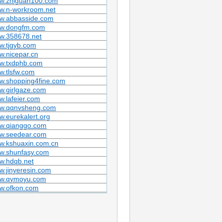
w.zhiguan100.com
w.n-workroom.net
w.abbasside.com
w.dongfm.com
w.358678.net
w.tjgyb.com
.nicepar.cn
w.txdphb.com
.tlsfw.com
w.shopping4fine.com
w.girlgaze.com
.lafeier.com
w.qqnvsheng.com
.eurekalert.org
w.qianggo.com
w.seedear.com
w.kshuaxin.com.cn
w.shunfasy.com
w.hdqb.net
.jinyeresin.com
w.qymoyu.com
w.ofkon.com