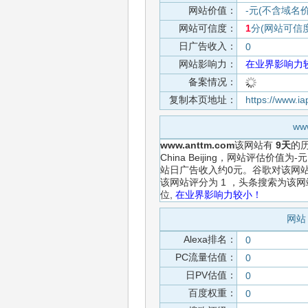
网站价值：
-元(不含域名
网站可信度：
1
分(网站可信
日广告收入：
0
网站影响力：
在业界影响力
备案情况：
复制本页地址：
https://www.i
ww
www.anttm.com
该网站有
9天
的
China Beijing，网站评估价
站日广告收入约0元。谷歌对该网站
该网站评分为 1 ，头条搜索为该
位,
在业界影响力较小！
网站 
Alexa排名：
0
PC流量估值：
0
日PV估值：
0
百度权重：
0