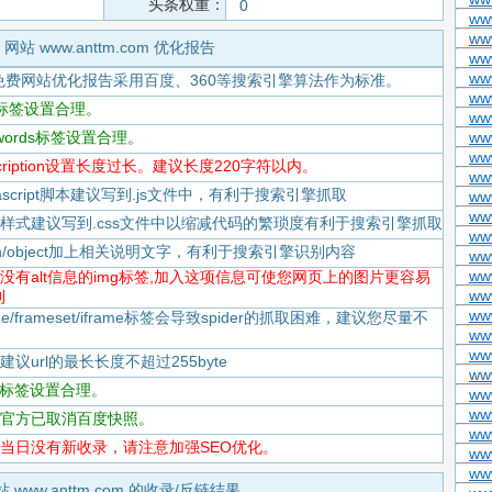
头条权重：
0
ww
ww
网站 www.anttm.com 优化报告
ww
ww
免费网站优化报告采用百度、360等搜索引擎算法作为标准。
ww
itle标签设置合理。
www
eywords标签设置合理。
ww
ww
description设置长度过长。建议长度220字符以内。
www
Javascript脚本建议写到.js文件中，有利于搜索引擎抓取
www
ww
-CSS样式建议写到.css文件中以缩减代码的繁琐度有利于搜索引擎抓取
ww
flash/object加上相关说明文字，有利于搜索引擎识别内容
ww
ww
-存在没有alt信息的img标签,加入这项信息可使您网页上的图片更容易
ww
到
www
rame/frameset/iframe标签会导致spider的抓取困难，建议您尽量不
ww
ww
度建议url的最长长度不超过255byte
ww
tml标签设置合理。
www
ww
-百度官方已取消百度快照。
www
-百度当日没有新收录，请注意加强SEO优化。
ww
ww
站 www.anttm.com 的收录/反链结果