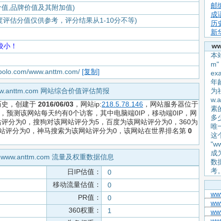
邮
价值,品牌价值及其附加值)
成
度评估分值仅供参考，评分结果从1-10分不等)
历
新
较小！
w
本站
m
apolo.com/www.anttm.com/
[复制]
e
年
w.anttm.com 网站综合价值评估简报
为
w.
历史，创建于
2016/06/03
，网站ip:
218.5.78.146
，网站服务器位于
素
值为-元，预测该网站每天约有0个访客，其中电脑端0IP，移动端0IP，网
多
评分为0，搜狗对该网站评分为5，百度为该网站评分为0，360为
唯
网站评分为0，神马搜索为该网站评分为0，该网站在世界排名第
0
这
"w
成
www.anttm.com 流量及权重数据信息
数
考
日IP估值：
0
移动流量估值：
0
ww
PR值：
0
ww
360权重：
1
ww
ww