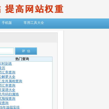
手机版
常用工具大全
热门查询
车时刻表
黄历
币汇率查询
公解梦大全
二生肖属相查询
币汇率查询
常菜谱大全
机号码归属地
气预报查询
程查询
026年放假安排