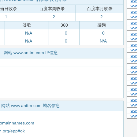
ww
ww
当日收录
百度本周收录
百度本月收录
ww
1
2
2
ww
ww
谷歌
搜狗
360
ww
N/A
0
0
www
ww
N/A
0
N/A
www
ww
网站 www.anttm.com IP信息
ww
www
ww
www
ww
ww
ww
ww
ww
www
网站 www.anttm.com 域名信息
ww
ww
domainnames.com
nn.org/epp#ok