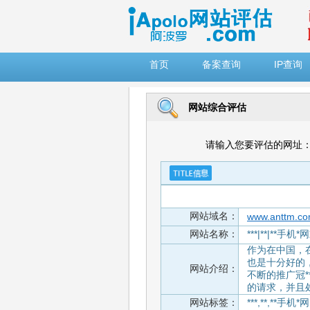
")
首页
备案查询
IP查询
网站综合评估
请输入您要评估的网址
网站域名：
www.anttm.c
网站名称：
***|**|**手
作为在中国，在
也是十分好的
网站介绍：
不断的推广冠
的请求，并且
网站标签：
***,**,**手机*网