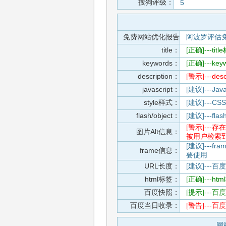
搜狗评级：
5
免费网站优化报告
阿波罗评估
title：
[正确]---t
keywords：
[正确]---k
description：
[警示]---
javascript：
[建议]---
style样式：
[建议]--
flash/object：
[建议]---
[警示]--
图片Alt信息：
被用户检索
[建议]---f
frame信息：
要使用
URL长度：
[建议]---百
html标签：
[正确]---h
百度快照：
[提示]--
百度当日收录：
[警告]--
网