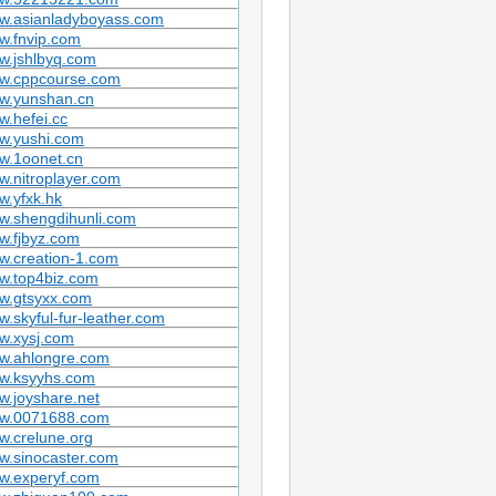
w.asianladyboyass.com
w.fnvip.com
w.jshlbyq.com
w.cppcourse.com
w.yunshan.cn
.hefei.cc
w.yushi.com
w.1oonet.cn
.nitroplayer.com
.yfxk.hk
w.shengdihunli.com
w.fjbyz.com
w.creation-1.com
w.top4biz.com
w.gtsyxx.com
.skyful-fur-leather.com
w.xysj.com
w.ahlongre.com
w.ksyyhs.com
.joyshare.net
w.0071688.com
.crelune.org
w.sinocaster.com
w.experyf.com