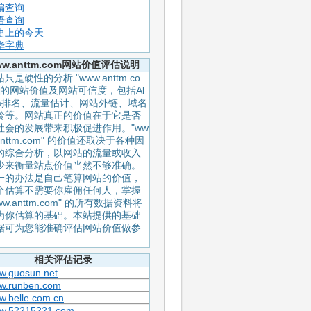
编查询
语查询
史上的今天
华字典
ww.anttm.com网站价值评估说明
只是硬性的分析 "www.anttm.co
" 的网站价值及网站可信度，包括Al
xa排名、流量估计、网站外链、域名
龄等。网站真正的价值在于它是否
社会的发展带来积极促进作用。"ww
anttm.com" 的价值还取决于各种因
的综合分析，以网站的流量或收入
少来衡量站点价值当然不够准确。
一的办法是自己笔算网站的价值，
个估算不需要你雇佣任何人，掌握
ww.anttm.com" 的所有数据资料将
为你估算的基础。本站提供的基础
据可为您能准确评估网站价值做参
。
相关评估记录
w.guosun.net
w.runben.com
w.belle.com.cn
w.52215221.com