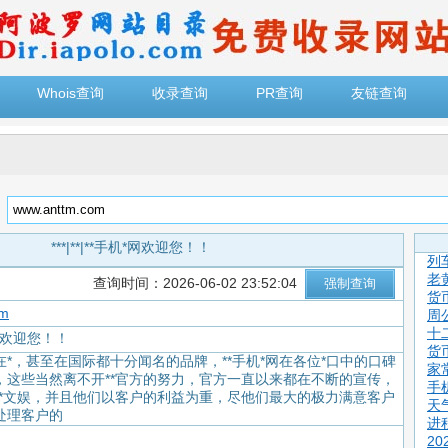
Whois查询
收录查询
PR查询
友链查询
：
***|**|**手机*网欢迎您！！
列
老
查询时间：2026-06-02 23:52:04
货
om
周
十
机*网欢迎您！！
货
*，甚至在国际都十分闻名的品牌，**手机*网在各位*口中的口碑
家
，这些当然离不开**官方的努力，官方一直以来都在不断的宣传，
手
**文娱，并且他们以客户的利益为重，尽他们最大的极力满意客户
天
处理客户的
进
2