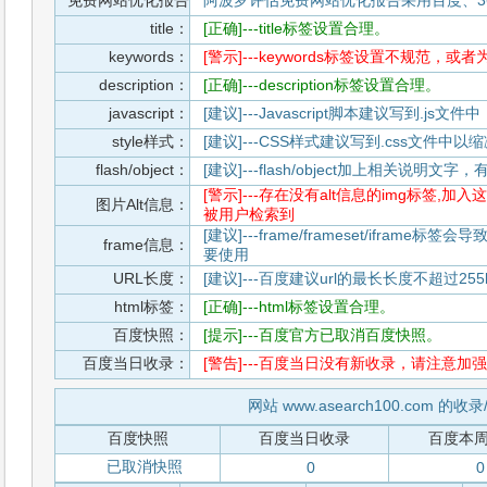
免费网站优化报告
阿波罗评估免费网站优化报告采用百度、3
title：
[正确]---title标签设置合理。
keywords：
[警示]---keywords标签设置不规范，或
description：
[正确]---description标签设置合理。
javascript：
[建议]---Javascript脚本建议写到.j
style样式：
[建议]---CSS样式建议写到.css文件
flash/object：
[建议]---flash/object加上相关说明
[警示]---存在没有alt信息的img标签
图片Alt信息：
被用户检索到
[建议]---frame/frameset/iframe
frame信息：
要使用
URL长度：
[建议]---百度建议url的最长长度不超过255b
html标签：
[正确]---html标签设置合理。
百度快照：
[提示]---百度官方已取消百度快照。
百度当日收录：
[警告]---百度当日没有新收录，请注意加强
网站 www.asearch100.com 的
百度快照
百度当日收录
百度本
已取消快照
0
0