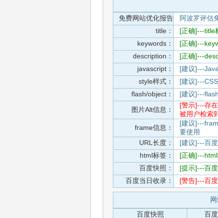
免费网站优化报告
阿波罗评估
title：
[正确]---t
keywords：
[正确]---k
description：
[正确]---de
javascript：
[建议]---
style样式：
[建议]--
flash/object：
[建议]---
[警示]--
图片Alt信息：
被用户检索
[建议]---f
frame信息：
要使用
URL长度：
[建议]---百
html标签：
[正确]---h
百度快照：
[提示]--
百度当日收录：
[警告]--
网
百度快照
百度