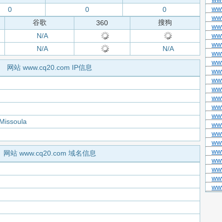
ww
0
0
0
ww
谷歌
搜狗
360
ww
ww
N/A
www
N/A
N/A
www
ww
网站 www.cq20.com IP信息
ww
ww
ww
ww
ww
ww
 Missoula
www
ww
ww
www
网站 www.cq20.com 域名信息
ww
ww
ww
ww