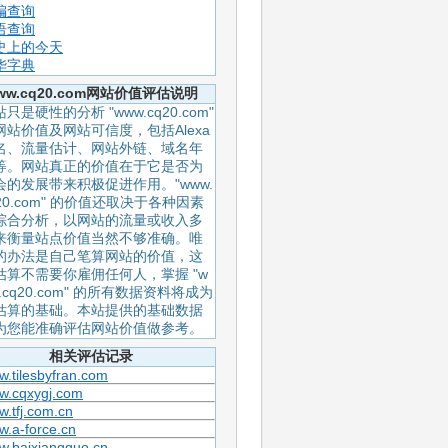
编查询
语查询
史上的今天
华字典
ww.cq20.com网站价值评估说明
只是硬性的分析 "www.cq20.com"
网站价值及网站可信度，包括Alexa
名、流量估计、网站外链、域名年
等。网站真正的价值在于它是否为
会的发展带来积极促进作用。"www.
q20.com" 的价值还取决于各种因素
综合分析，以网站的流量或收入多
来衡量站点价值当然不够准确。唯
的办法是自己笔算网站的价值，这
估算不需要你雇佣任何人，掌握 "w
.cq20.com" 的所有数据资料将成为
估算的基础。本站提供的基础数据
为您能准确评估网站价值做参考。
相关评估记录
.tilesbyfran.com
w.cqxygj.com
.tfj.com.cn
.a-force.cn
w.baixiangguo.cn