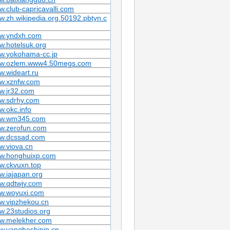
.club-capricavalli.com
.zh.wikipedia.org.50192.pbtyn.c
w.yndxh.com
.hotelsuk.org
w.yokohama-cc.jp
w.ozlem.www4.50megs.com
.wideart.ru
w.xznfw.com
w.jr32.com
w.sdrhy.com
.okc.info
w.wm345.com
w.zerofun.com
w.dcssad.com
w.viova.cn
w.honghuixp.com
w.ckvuxn.top
.iajapan.org
w.qdtwjy.com
w.woyuxi.com
w.vipzhekou.cn
.23studios.org
w.melekher.com
w.yangheshipin.cn