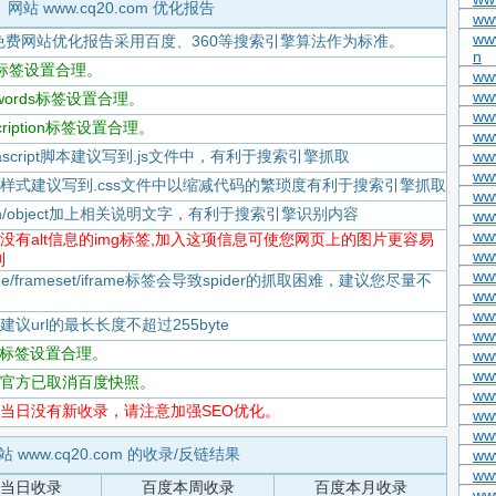
网站 www.cq20.com 优化报告
www
www
免费网站优化报告采用百度、360等搜索引擎算法作为标准。
n
itle标签设置合理。
ww
www
eywords标签设置合理。
ww
scription标签设置合理。
ww
Javascript脚本建议写到.js文件中，有利于搜索引擎抓取
www
ww
-CSS样式建议写到.css文件中以缩减代码的繁琐度有利于搜索引擎抓取
ww
flash/object加上相关说明文字，有利于搜索引擎识别内容
ww
www
-存在没有alt信息的img标签,加入这项信息可使您网页上的图片更容易
ww
到
ww
rame/frameset/iframe标签会导致spider的抓取困难，建议您尽量不
ww
ww
度建议url的最长长度不超过255byte
ww
tml标签设置合理。
ww
www
-百度官方已取消百度快照。
ww
-百度当日没有新收录，请注意加强SEO优化。
ww
ww
站 www.cq20.com 的收录/反链结果
www
ww
当日收录
百度本周收录
百度本月收录
ww