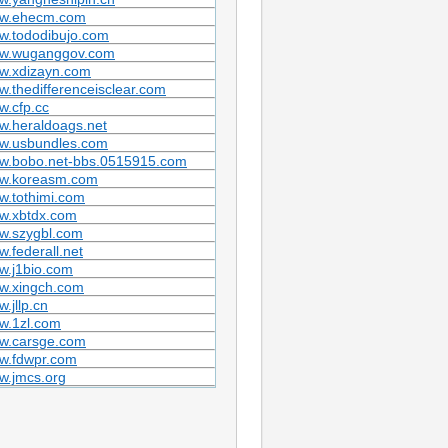
w.ehecm.com
w.tododibujo.com
w.wuganggov.com
w.xdizayn.com
.thedifferenceisclear.com
.cfp.cc
w.heraldoags.net
w.usbundles.com
w.bobo.net-bbs.0515915.com
w.koreasm.com
w.tothimi.com
w.xbtdx.com
w.szygbl.com
.federall.net
w.j1bio.com
w.xingch.com
.jllp.cn
w.1zl.com
w.carsge.com
w.fdwpr.com
w.jmcs.org