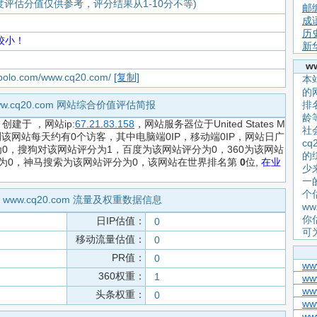
度评估分值仅供参考，评分结果从1-10分不等)
邮
成
历
较小！
新
w
apolo.com/www.cq20.com/
[复制]
本站
的
ww.cq20.com 网站综合价值评估简报
排
龄
，创建于
，网站ip:
67.21.83.158
，网站服务器位于United States M
社
预测该网站每天约有0个访客，其中电脑端0IP，移动端0IP，网站日广
c
0，搜狗对该网站评分为1，百度为该网站评分为0，360为该网站
的
分为0，神马搜索为该网站评分为0，该网站在世界排名第
0
位,
在业
少
一
个
 www.cq20.com 流量及权重数据信息
ww
你
日IP估值：
0
可
移动流量估值：
0
PR值：
0
www
360权重：
1
ww
www
头条权重：
0
www
ww