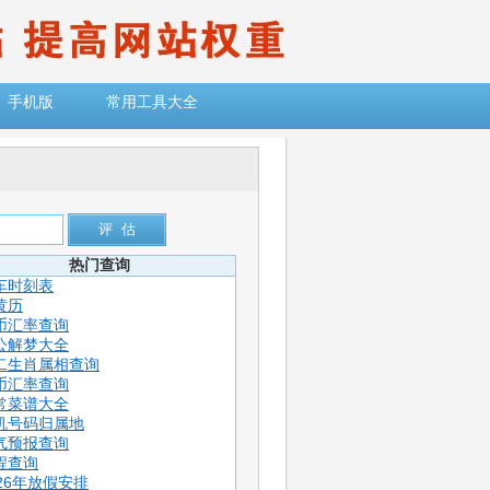
手机版
常用工具大全
热门查询
车时刻表
黄历
币汇率查询
公解梦大全
二生肖属相查询
币汇率查询
常菜谱大全
机号码归属地
气预报查询
程查询
026年放假安排