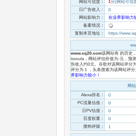
网站可信度：
1
分(网站可信
日广告收入：
0
网站影响力：
在业界影响力
备案情况：
复制本页地址：
https://www.i
w
www.cq20.com
该网站有
的历史
issoula，网站评估价值为-元，
告收入约0元。谷歌对该网站评分为
评分为 1 ，头条搜索为该网站评
界影响力较小！
网站
Alexa排名：
0
PC流量估值：
0
日PV估值：
0
百度权重：
0
搜狗评级：
1