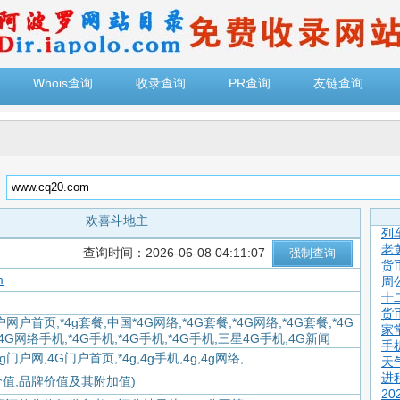
Whois查询
收录查询
PR查询
友链查询
：
欢喜斗地主
列
老
查询时间：2026-06-08 04:11:07
货
m
周
十
货
网户首页,*4g套餐,中国*4G网络,*4G套餐,*4G网络,*4G套餐,*4G
家
,4G网络手机,*4G手机,*4G手机,*4G手机,三星4G手机,4G新闻
手
4g门户网,4G门户首页,*4g,4g手机,4g,4g网络,
天
进
价值,品牌价值及其附加值)
2