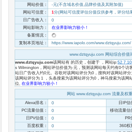
网站价值：
-元(不含域名价值,品牌价值及其附加值)
网站可信度：
1
分(网站可信度评估分值仅供参考，评分结果从
日广告收入：
0
网站影响力：
在业界影响力较小！
备案情况：
复制本页地址：
https://www.iapolo.com/www.dztqyuju.com
www.dztqyuju.com 网站综合
www.dztqyuju.com
该网站有
的历史，创建于
，网站ip:
52.7.10
s Wilmington，网站评估价值为-元，预测该网站每天约有0个访
站日广告收入约0元。谷歌对该网站评分为0，搜狗对该网站评分为
该网站评分为 1 ，头条搜索为该网站评分为0，神马搜索为该
位,
在业界影响力较小！
网站 www.dztqyuju.com 流量及
Alexa排名：
日IP估
0
PC流量估值：
移动流量估
0
日PV估值：
PR
0
百度权重：
360
0