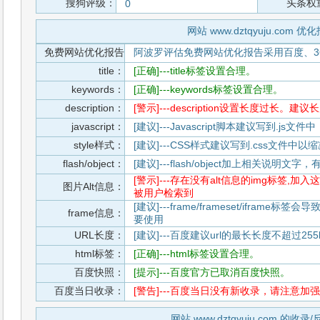
搜狗评级：
头条权
0
网站 www.dztqyuju.com 优
免费网站优化报告
阿波罗评估免费网站优化报告采用百度、3
title：
[正确]---title标签设置合理。
keywords：
[正确]---keywords标签设置合理。
description：
[警示]---description设置长度过长。建
javascript：
[建议]---Javascript脚本建议写到.j
style样式：
[建议]---CSS样式建议写到.css文件
flash/object：
[建议]---flash/object加上相关说明
[警示]---存在没有alt信息的img标签
图片Alt信息：
被用户检索到
[建议]---frame/frameset/iframe
frame信息：
要使用
URL长度：
[建议]---百度建议url的最长长度不超过255b
html标签：
[正确]---html标签设置合理。
百度快照：
[提示]---百度官方已取消百度快照。
百度当日收录：
[警告]---百度当日没有新收录，请注意加强
网站 www.dztqyuju.com 的收录