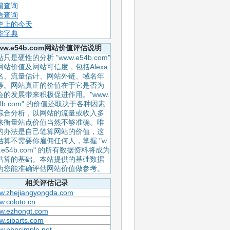
编查询
语查询
史上的今天
华字典
ww.e54b.com网站价值评估说明
只是硬性的分析 "www.e54b.com"
网站价值及网站可信度，包括Alexa
名、流量估计、网站外链、域名年
等。网站真正的价值在于它是否为
会的发展带来积极促进作用。"www.
54b.com" 的价值还取决于各种因素
综合分析，以网站的流量或收入多
来衡量站点价值当然不够准确。唯
的办法是自己笔算网站的价值，这
估算不需要你雇佣任何人，掌握 "w
.e54b.com" 的所有数据资料将成为
估算的基础。本站提供的基础数据
为您能准确评估网站价值做参考。
相关评估记录
w.zhejiangyongda.com
.coloto.cn
w.ezhongt.com
w.sibarts.com
w.phpsimple.net