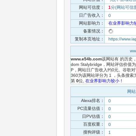
网站可信度：
1
分(网站可信
日广告收入：
0
网站影响力：
在业界影响力
备案情况：
复制本页地址：
https://www.
w
www.e54b.com
该网站有
的历史
dom Stalybridge，网站评
P，网站日广告收入约0元。谷歌对
360为该网站评分为 1 ，头条
第
0
位,
在业界影响力较小！
网站
Alexa排名：
0
PC流量估值：
0
日PV估值：
0
百度权重：
0
搜狗评级：
1