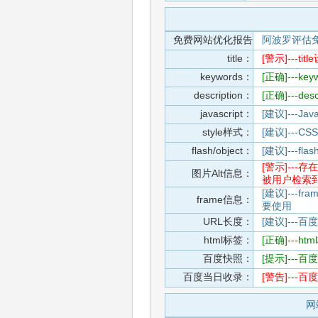
免费网站优化报告
阿波罗评估
title：
[警示]---
keywords：
[正确]---k
description：
[正确]---de
javascript：
[建议]---
style样式：
[建议]--
flash/object：
[建议]---
[警示]--
图片Alt信息：
被用户检索
[建议]---f
frame信息：
要使用
URL长度：
[建议]---百
html标签：
[正确]---h
百度快照：
[提示]--
百度当日收录：
[警告]--
网