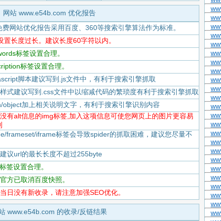
ww
网站 www.e54b.com 优化报告
www
ww
免费网站优化报告采用百度、360等搜索引擎算法作为标准。
www
title设置长度过长。建议长度60字符以内。
ww
ww
eywords标签设置合理。
ww
scription标签设置合理。
ww
Javascript脚本建议写到.js文件中，有利于搜索引擎抓取
ww
ww
-CSS样式建议写到.css文件中以缩减代码的繁琐度有利于搜索引擎抓取
ww
flash/object加上相关说明文字，有利于搜索引擎识别内容
ww
ww
-存在没有alt信息的img标签,加入这项信息可使您网页上的图片更容易
ww
到
www
rame/frameset/iframe标签会导致spider的抓取困难，建议您尽量不
ww
ww
度建议url的最长长度不超过255byte
ww
tml标签设置合理。
ww
ww
-百度官方已取消百度快照。
ww
-百度当日没有新收录，请注意加强SEO优化。
www
ww
站 www.e54b.com 的收录/反链结果
ww