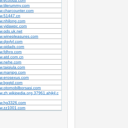
w.ecooda.com
w.tilerummy.com
w.charcounter.com
w.51447.cn
w.nhilong.com
w.yidawpc.com
w.qds.uk.net
w.winepleasures.com
w.dgylyl.com
w.qidads.com
w.fdhrq.com
w.atd.com.cn
w.nehe.com
.taiqiula.com
w.manjpg.com
w.erosexus.com
w.bggtd.com
w.otomobilborsasi.com
.zh.wikipedia.org.37961.ahjkjl.c
w.hg3326.com
w.zz1001.com