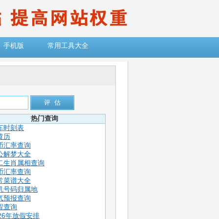
手机版
常用工具大全
热门查询
车时刻表
黄历
币汇率查询
公解梦大全
二生肖属相查询
币汇率查询
常菜谱大全
机号码归属地
气预报查询
程查询
026年放假安排