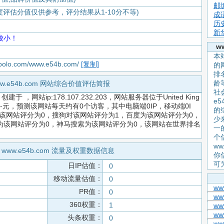
邮
度评估分值仅供参考，评分结果从1-10分不等)
成
历
新
较小！
w
本站
iapolo.com/www.e54b.com/
[复制]
的
排
龄
ww.e54b.com 网站综合价值评估简报
社
，创建于
，网站ip:178.107.232.203，网站服务器位于United King
e
估价值为-元，预测该网站每天约有0个访客，其中电脑端0IP，移动端0I
的
该网站评分为0，搜狗对该网站评分为1，百度为该网站评分为0，
少
搜索为该网站评分为0，神马搜索为该网站评分为0，该网站在世界排名
一
个
ww
 www.e54b.com 流量及权重数据信息
你
可
日IP估值：
0
移动流量估值：
0
ww
PR值：
0
www
360权重：
1
ww
ww
头条权重：
0
ww