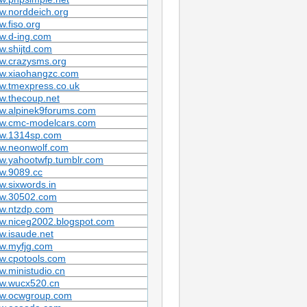
w.norddeich.org
.fiso.org
w.d-ing.com
.shijtd.com
w.crazysms.org
w.xiaohangzc.com
w.tmexpress.co.uk
w.thecoup.net
w.alpinek9forums.com
w.cmc-modelcars.com
w.1314sp.com
w.neonwolf.com
w.yahootwfp.tumblr.com
w.9089.cc
.sixwords.in
w.30502.com
w.ntzdp.com
w.niceg2002.blogspot.com
w.isaude.net
w.myfjg.com
w.cpotools.com
.ministudio.cn
w.wucx520.cn
w.ocwgroup.com