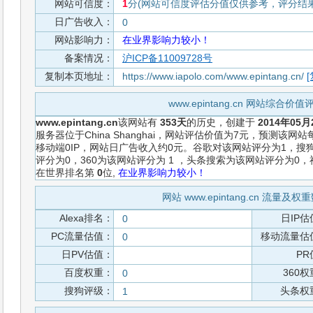
网站可信度：
1
分(网站可信度评估分值仅供参考，评分结果从
日广告收入：
0
网站影响力：
在业界影响力较小！
备案情况：
沪ICP备11009728号
复制本页地址：
https://www.iapolo.com/www.epintang.cn/
[
www.epintang.cn 网站综合价
www.epintang.cn
该网站有
353天
的历史，创建于
2014年05月
服务器位于China Shanghai，网站评估价值为7元，预测该网
移动端0IP，网站日广告收入约0元。谷歌对该网站评分为1，搜
评分为0，360为该网站评分为 1 ，头条搜索为该网站评分为0
在世界排名第
0
位,
在业界影响力较小！
网站 www.epintang.cn 流量及
Alexa排名：
日IP估
0
PC流量估值：
移动流量估
0
日PV估值：
PR
百度权重：
360
0
搜狗评级：
头条权
1