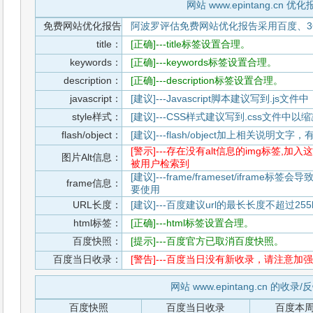
网站 www.epintang.cn 优
免费网站优化报告
阿波罗评估免费网站优化报告采用百度、3
title：
[正确]---title标签设置合理。
keywords：
[正确]---keywords标签设置合理。
description：
[正确]---description标签设置合理。
javascript：
[建议]---Javascript脚本建议写到.j
style样式：
[建议]---CSS样式建议写到.css文件
flash/object：
[建议]---flash/object加上相关说明
[警示]---存在没有alt信息的img标签
图片Alt信息：
被用户检索到
[建议]---frame/frameset/iframe
frame信息：
要使用
URL长度：
[建议]---百度建议url的最长长度不超过255b
html标签：
[正确]---html标签设置合理。
百度快照：
[提示]---百度官方已取消百度快照。
百度当日收录：
[警告]---百度当日没有新收录，请注意加强
网站 www.epintang.cn 的收录
百度快照
百度当日收录
百度本