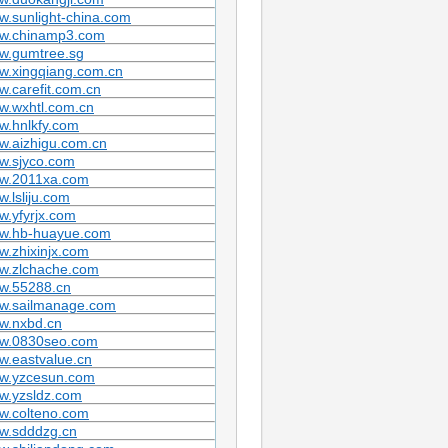
.sunlight-china.com
w.chinamp3.com
w.gumtree.sg
w.xingqiang.com.cn
.carefit.com.cn
w.wxhtl.com.cn
w.hnlkfy.com
w.aizhigu.com.cn
w.sjyco.com
w.2011xa.com
.lsliju.com
.yfyrjx.com
w.hb-huayue.com
.zhixinjx.com
w.zlchache.com
w.55288.cn
w.sailmanage.com
w.nxbd.cn
w.0830seo.com
w.eastvalue.cn
w.yzcesun.com
w.yzsldz.com
w.colteno.com
w.sdddzg.cn