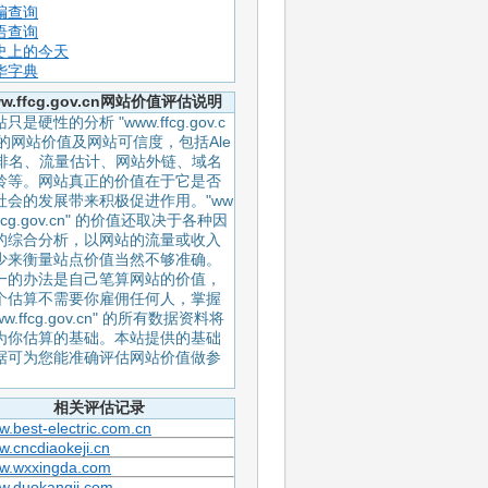
编查询
语查询
史上的今天
华字典
w.ffcg.gov.cn网站价值评估说明
只是硬性的分析 "www.ffcg.gov.c
" 的网站价值及网站可信度，包括Ale
a排名、流量估计、网站外链、域名
龄等。网站真正的价值在于它是否
社会的发展带来积极促进作用。"ww
ffcg.gov.cn" 的价值还取决于各种因
的综合分析，以网站的流量或收入
少来衡量站点价值当然不够准确。
一的办法是自己笔算网站的价值，
个估算不需要你雇佣任何人，掌握
ww.ffcg.gov.cn" 的所有数据资料将
为你估算的基础。本站提供的基础
据可为您能准确评估网站价值做参
。
相关评估记录
.best-electric.com.cn
.cncdiaokeji.cn
w.wxxingda.com
w.duokangji.com