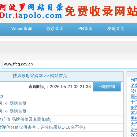
Whois查询
收录查询
PR查询
友链查询
：
扶风政府采购网 >> 网站首页
列
老
查询时间：2026-05-21 02:21:33
货
cn
周
十
 >> 网站首页
货
 >> 网站首页
家
手
名价值,品牌价值及其附加值)
天
度评估分值仅供参考，评分结果从1-10分不等)
进
2