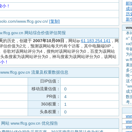
邮
较小！
成
历
新
apolo.com/www.ffcg.gov.cn/
[复制]
ww
w.ffcg.gov.cn 网站综合价值评估简报
本站
n
天
的历史，创建于
2007年10月09日
，网站ip:
61.183.254.141
，网
x
，网站评估价值为2元，预测该网站每天约有个访客，其中电脑端0IP，
年
元。谷歌对该网站评分为4，搜狗对该网站评分为0，百度为该网站
为
1 ，头条搜索为该网站评分为0，神马搜索为该网站评分为0，该网站
w.
较小！
素
多
www.ffcg.gov.cn 流量及权重数据信息
唯
这
日IP估值：
"w
移动流量估值：
0
成
PR值：
4
数
考
360权重：
1
头条权重：
0
www
www
网站 www.ffcg.gov.cn 优化报告
ww
ww