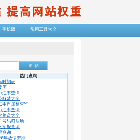
手机版
常用工具大全
热门查询
车时刻表
黄历
币汇率查询
公解梦大全
二生肖属相查询
币汇率查询
常菜谱大全
机号码归属地
气预报查询
程查询
026年放假安排