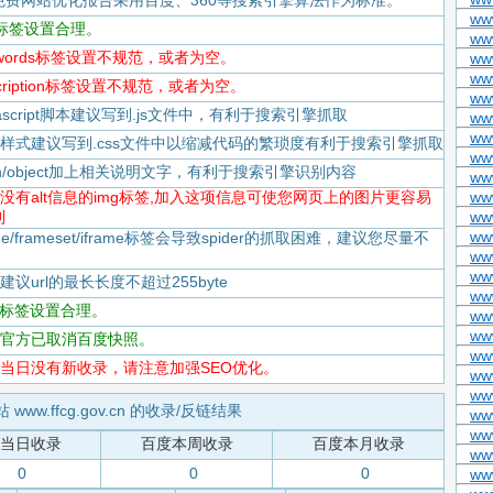
免费网站优化报告采用百度、360等搜索引擎算法作为标准。
www
itle标签设置合理。
ww
keywords标签设置不规范，或者为空。
ww
ww
escription标签设置不规范，或者为空。
www
Javascript脚本建议写到.js文件中，有利于搜索引擎抓取
ww
ww
-CSS样式建议写到.css文件中以缩减代码的繁琐度有利于搜索引擎抓取
ww
flash/object加上相关说明文字，有利于搜索引擎识别内容
ww
-存在没有alt信息的img标签,加入这项信息可使您网页上的图片更容易
ww
到
www
www
rame/frameset/iframe标签会导致spider的抓取困难，建议您尽量不
ww
www
度建议url的最长长度不超过255byte
ww
tml标签设置合理。
ww
ww
-百度官方已取消百度快照。
ww
-百度当日没有新收录，请注意加强SEO优化。
ww
ww
 www.ffcg.gov.cn 的收录/反链结果
ww
ww
当日收录
百度本周收录
百度本月收录
ww
0
0
0
ww