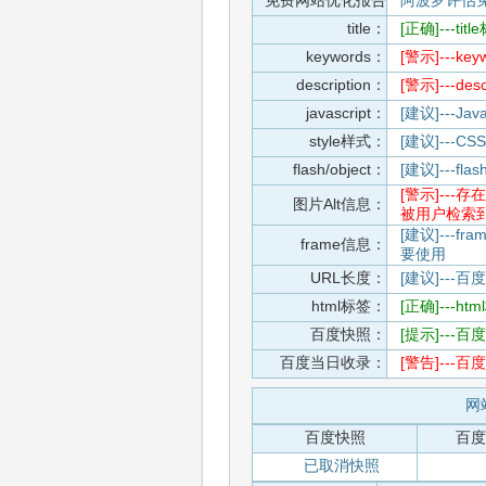
免费网站优化报告
阿波罗评估
title：
[正确]---t
keywords：
[警示]---
description：
[警示]---d
javascript：
[建议]---
style样式：
[建议]--
flash/object：
[建议]---
[警示]--
图片Alt信息：
被用户检索
[建议]---f
frame信息：
要使用
URL长度：
[建议]---百
html标签：
[正确]---h
百度快照：
[提示]--
百度当日收录：
[警告]--
网站
百度快照
百度
已取消快照