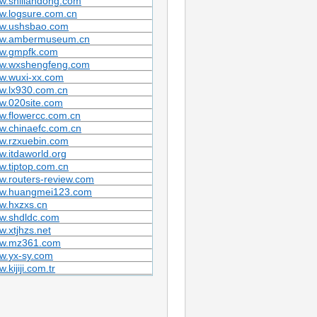
w.shiliandong.com
w.logsure.com.cn
w.ushsbao.com
w.ambermuseum.cn
w.gmpfk.com
w.wxshengfeng.com
w.wuxi-xx.com
w.lx930.com.cn
w.020site.com
w.flowercc.com.cn
w.chinaefc.com.cn
w.rzxuebin.com
.itdaworld.org
.tiptop.com.cn
.routers-review.com
w.huangmei123.com
w.hxzxs.cn
w.shdldc.com
.xtjhzs.net
w.mz361.com
w.yx-sy.com
.kijiji.com.tr