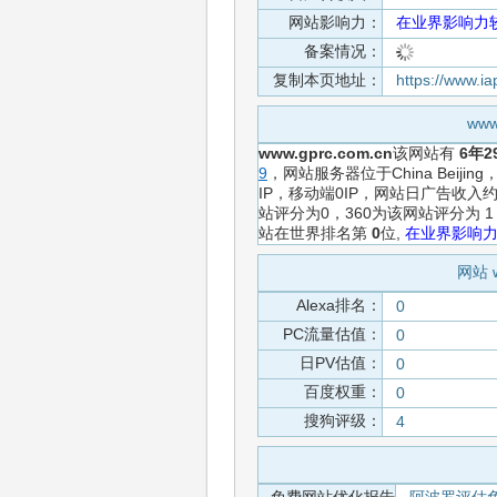
网站影响力：
在业界影响力
备案情况：
复制本页地址：
https://www.i
ww
www.gprc.com.cn
该网站有
6年2
9
，网站服务器位于China Bei
IP，移动端0IP，网站日广告收
站评分为0，360为该网站评分为
站在世界排名第
0
位,
在业界影响
网站 
Alexa排名：
0
PC流量估值：
0
日PV估值：
0
百度权重：
0
搜狗评级：
4