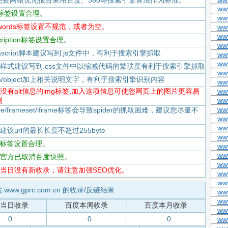
免费网站优化报告采用百度、360等搜索引擎算法作为标准。
ww
itle标签设置合理。
ww
keywords标签设置不规范，或者为空。
ww
ww
scription标签设置合理。
ww
Javascript脚本建议写到.js文件中，有利于搜索引擎抓取
ww
ww
-CSS样式建议写到.css文件中以缩减代码的繁琐度有利于搜索引擎抓取
ww
flash/object加上相关说明文字，有利于搜索引擎识别内容
ww
-存在没有alt信息的img标签,加入这项信息可使您网页上的图片更容易
ww
到
www
ww
rame/frameset/iframe标签会导致spider的抓取困难，建议您尽量不
ww
ww
度建议url的最长长度不超过255byte
ww
tml标签设置合理。
ww
ww
-百度官方已取消百度快照。
ww
-百度当日没有新收录，请注意加强SEO优化。
www
ww
 www.gprc.com.cn 的收录/反链结果
www
www
当日收录
百度本周收录
百度本月收录
ww
0
0
0
ww