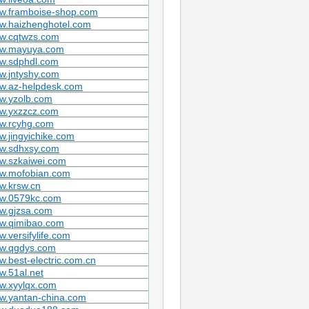
w.framboise-shop.com
w.haizhenghotel.com
w.cqtwzs.com
w.mayuya.com
w.sdphdl.com
w.jntyshy.com
w.az-helpdesk.com
w.yzolb.com
w.yxzzcz.com
w.rcyhg.com
.jingyichike.com
w.sdhxsy.com
w.szkaiwei.com
w.mofobian.com
w.krsw.cn
w.0579kc.com
w.gjzsa.com
w.qimibao.com
.versifylife.com
w.qgdys.com
.best-electric.com.cn
.51al.net
w.xyylqx.com
w.yantan-china.com