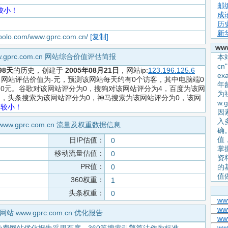
邮
较小！
成
历
新
apolo.com/www.gprc.com.cn/
[复制]
ww
w.gprc.com.cn 网站综合价值评估简报
本站
c
98天
的历史，创建于
2005年08月21日
，网站ip:
123.196.125.6
e
jing，网站评估价值为-元，预测该网站每天约有0个访客，其中电脑端0
年
入约0元。谷歌对该网站评分为0，搜狗对该网站评分为4，百度为该网
为
 1 ，头条搜索为该网站评分为0，神马搜索为该网站评分为0，该网
w.
力较小！
因
入
www.gprc.com.cn 流量及权重数据信息
确
值
日IP估值：
0
掌握
移动流量估值：
0
资
PR值：
0
的
值
360权重：
1
头条权重：
0
ww
ww
网站 www.gprc.com.cn 优化报告
www
ww