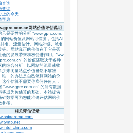
编查询
语查询
史上的今天
华字典
w.gprc.com.cn网站价值评估说明
只是硬性的分析 "www.gprc.com.
n" 的网站价值及网站可信度，包括Al
xa排名、流量估计、网站外链、域名
龄等。网站真正的价值在于它是否
社会的发展带来积极促进作用。"ww
gprc.com.cn" 的价值还取决于各种
素的综合分析，以网站的流量或收
多少来衡量站点价值当然不够准
。唯一的办法是自己笔算网站的价
，这个估算不需要你雇佣任何人，
 "www.gprc.com.cn" 的所有数据
料将成为你估算的基础。本站提供
基础数据可为您能准确评估网站价
做参考。
相关评估记录
w.asiaaroma.com
w.tymp.net
.intel-china.com
w.liveoa.com