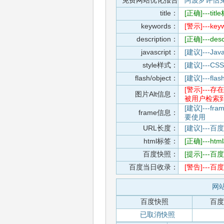
免费网站优化报告
阿波罗评估
title：
[正确]---t
keywords：
[警示]---
description：
[正确]---de
javascript：
[建议]---
style样式：
[建议]--
flash/object：
[建议]---
[警示]--
图片Alt信息：
被用户检索
[建议]---f
frame信息：
要使用
URL长度：
[建议]---百
html标签：
[正确]---h
百度快照：
[提示]--
百度当日收录：
[警告]--
网站
百度快照
百度
已取消快照