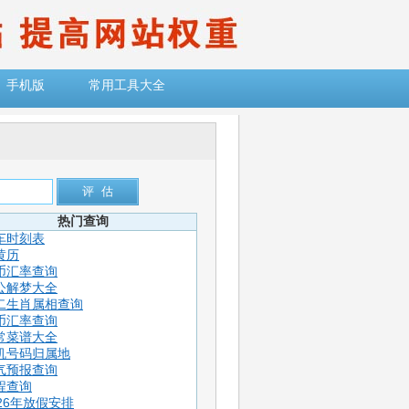
手机版
常用工具大全
热门查询
车时刻表
黄历
币汇率查询
公解梦大全
二生肖属相查询
币汇率查询
常菜谱大全
机号码归属地
气预报查询
程查询
026年放假安排