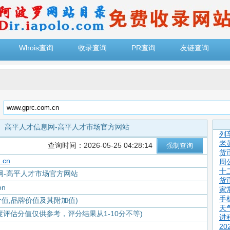
Whois查询
收录查询
PR查询
友链查询
：
高平人才信息网-高平人才市场官方网站
列
老
查询时间：2026-05-25 04:28:14
货
.cn
周
十
网-高平人才市场官方网站
货
on
家
手
价值,品牌价值及其附加值)
天
度评估分值仅供参考，评分结果从1-10分不等)
进
2