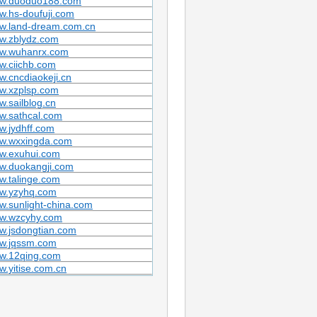
w.duoduo188.com
.hs-doufuji.com
w.land-dream.com.cn
w.zblydz.com
w.wuhanrx.com
w.ciichb.com
.cncdiaokeji.cn
w.xzplsp.com
.sailblog.cn
w.sathcal.com
.jydhff.com
w.wxxingda.com
w.exuhui.com
w.duokangji.com
w.talinge.com
w.yzyhq.com
.sunlight-china.com
w.wzcyhy.com
w.jsdongtian.com
w.jqssm.com
w.12qing.com
.yitise.com.cn