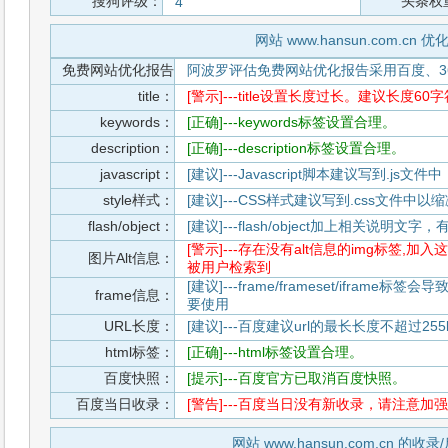
搜狗评级：
头条权
4
网站 www.hansun.com.cn 
免费网站优化报告
阿波罗评估免费网站优化报告采用百度、3
title：
[警示]---title设置长度过长。建议长度60
keywords：
[正确]---keywords标签设置合理。
description：
[正确]---description标签设置合理。
javascript：
[建议]---Javascript脚本建议写到.j
style样式：
[建议]---CSS样式建议写到.css文件
flash/object：
[建议]---flash/object加上相关说明
[警示]---存在没有alt信息的img标签
图片Alt信息：
被用户检索到
[建议]---frame/frameset/iframe
frame信息：
要使用
URL长度：
[建议]---百度建议url的最长长度不超过255b
html标签：
[正确]---html标签设置合理。
百度快照：
[提示]---百度官方已取消百度快照。
百度当日收录：
[警告]---百度当日没有新收录，请注意加强
网站 www.hansun.com.cn 的收