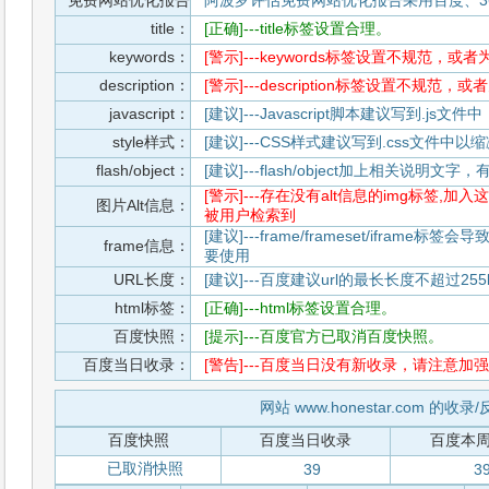
免费网站优化报告
阿波罗评估免费网站优化报告采用百度、3
title：
[正确]---title标签设置合理。
keywords：
[警示]---keywords标签设置不规范，或
description：
[警示]---description标签设置不规范，
javascript：
[建议]---Javascript脚本建议写到.j
style样式：
[建议]---CSS样式建议写到.css文件
flash/object：
[建议]---flash/object加上相关说明
[警示]---存在没有alt信息的img标签
图片Alt信息：
被用户检索到
[建议]---frame/frameset/iframe
frame信息：
要使用
URL长度：
[建议]---百度建议url的最长长度不超过255b
html标签：
[正确]---html标签设置合理。
百度快照：
[提示]---百度官方已取消百度快照。
百度当日收录：
[警告]---百度当日没有新收录，请注意加强
网站 www.honestar.com 的收
百度快照
百度当日收录
百度本
已取消快照
39
3