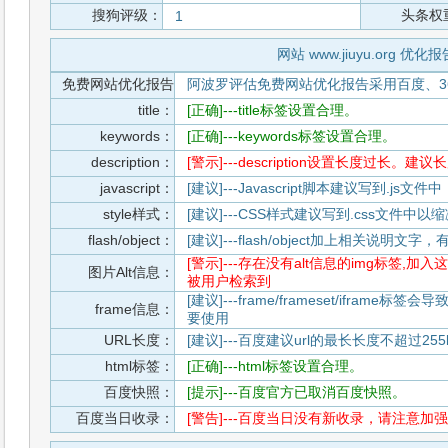
搜狗评级：
头条权
1
网站 www.jiuyu.org 优化报
免费网站优化报告
阿波罗评估免费网站优化报告采用百度、3
title：
[正确]---title标签设置合理。
keywords：
[正确]---keywords标签设置合理。
description：
[警示]---description设置长度过长。建
javascript：
[建议]---Javascript脚本建议写到.j
style样式：
[建议]---CSS样式建议写到.css文件
flash/object：
[建议]---flash/object加上相关说明
[警示]---存在没有alt信息的img标签
图片Alt信息：
被用户检索到
[建议]---frame/frameset/iframe
frame信息：
要使用
URL长度：
[建议]---百度建议url的最长长度不超过255b
html标签：
[正确]---html标签设置合理。
百度快照：
[提示]---百度官方已取消百度快照。
百度当日收录：
[警告]---百度当日没有新收录，请注意加强