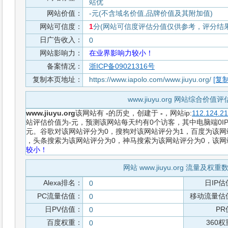
站优
网站价值：
-元(不含域名价值,品牌价值及其附加值)
网站可信度：
1
分(网站可信度评估分值仅供参考，评分结果从
日广告收入：
0
网站影响力：
在业界影响力较小！
备案情况：
浙ICP备09021316号
复制本页地址：
https://www.iapolo.com/www.jiuyu.org/
[复制
www.jiuyu.org 网站综合价值
www.jiuyu.org
该网站有
-
的历史，创建于
-
，网站ip:
112.124.21
站评估价值为-元，预测该网站每天约有0个访客，其中电脑端0IP
元。谷歌对该网站评分为0，搜狗对该网站评分为1，百度为该网站
，头条搜索为该网站评分为0，神马搜索为该网站评分为0，该
较小！
网站 www.jiuyu.org 流量及权
Alexa排名：
日IP估
0
PC流量估值：
移动流量估
0
日PV估值：
PR
0
百度权重：
360
0