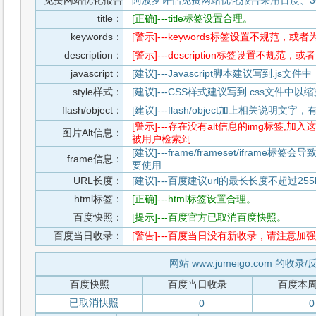
免费网站优化报告
阿波罗评估免费网站优化报告采用百度、3
title：
[正确]---title标签设置合理。
keywords：
[警示]---keywords标签设置不规范，或
description：
[警示]---description标签设置不规范，
javascript：
[建议]---Javascript脚本建议写到.j
style样式：
[建议]---CSS样式建议写到.css文件
flash/object：
[建议]---flash/object加上相关说明
[警示]---存在没有alt信息的img标签
图片Alt信息：
被用户检索到
[建议]---frame/frameset/iframe
frame信息：
要使用
URL长度：
[建议]---百度建议url的最长长度不超过255b
html标签：
[正确]---html标签设置合理。
百度快照：
[提示]---百度官方已取消百度快照。
百度当日收录：
[警告]---百度当日没有新收录，请注意加强
网站 www.jumeigo.com 的收录
百度快照
百度当日收录
百度本
已取消快照
0
0