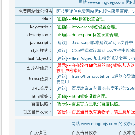
网站 www.mingdejy.com 优
免费网站优化报告
阿波罗评估免费网站优化报告采用百度、3
title：
[正确]---title标签设置合理。
keywords：
[正确]---keywords标签设置合理。
description：
[正确]---description标签设置合理。
javascript：
[建议]---Javascript脚本建议写到.j
style样式：
[建议]---CSS样式建议写到.css文件
flash/object：
[建议]---flash/object加上相关说明
[警示]---存在没有alt信息的img标签
图片Alt信息：
被用户检索到
[建议]---frame/frameset/iframe
frame信息：
要使用
URL长度：
[建议]---百度建议url的最长长度不超过255b
html标签：
[正确]---html标签设置合理。
百度快照：
[提示]---百度官方已取消百度快照。
百度当日收录：
[警告]---百度当日没有新收录，请注意加强
网站 www.mingdejy.com 的收
百度快照
百度当日收录
百度本