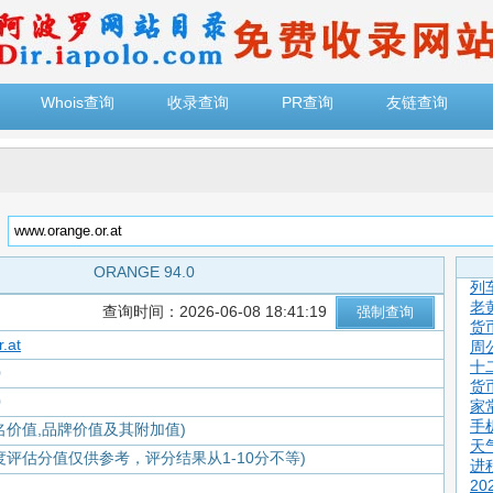
Whois查询
收录查询
PR查询
友链查询
：
ORANGE 94.0
列
老
查询时间：2026-06-08 18:41:19
货
.at
周
十
0
货
0
家
手
名价值,品牌价值及其附加值)
天
度评估分值仅供参考，评分结果从1-10分不等)
进
2