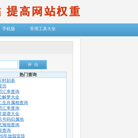
手机版
常用工具大全
热门查询
车时刻表
黄历
币汇率查询
公解梦大全
二生肖属相查询
币汇率查询
常菜谱大全
机号码归属地
气预报查询
程查询
026年放假安排