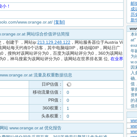
邮
较小！
成
历
新
apolo.com/www.orange.or.at/
[复制]
ww
w.orange.or.at 网站综合价值评估简报
本站
a
史，创建于
，网站ip:
213.129.248.122
，网站服务器位于Austria Vi
e
该网站每天约有0个访客，其中电脑端0IP，移动端0IP，网站日广
年
0，搜狗对该网站评分为0，百度为该网站评分为0，360为该网站
为
分为0，神马搜索为该网站评分为0，该网站在世界排名第
位,
在业界
w.
因
入
www.orange.or.at 流量及权重数据信息
确
值
日IP估值：
掌握
移动流量估值：
0
资
PR值：
0
的
值
360权重：
1
头条权重：
0
ww
ww
网站 www.orange.or.at 优化报告
ww
ww