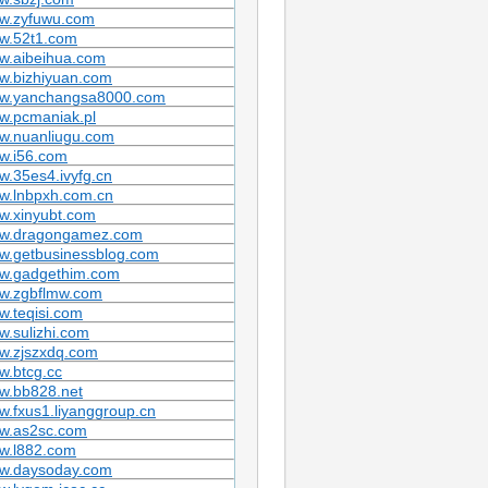
w.zyfuwu.com
w.52t1.com
w.aibeihua.com
w.bizhiyuan.com
w.yanchangsa8000.com
w.pcmaniak.pl
w.nuanliugu.com
w.i56.com
.35es4.ivyfg.cn
w.lnbpxh.com.cn
w.xinyubt.com
w.dragongamez.com
w.getbusinessblog.com
w.gadgethim.com
w.zgbflmw.com
.teqisi.com
.sulizhi.com
w.zjszxdq.com
w.btcg.cc
w.bb828.net
.fxus1.liyanggroup.cn
w.as2sc.com
w.l882.com
w.daysoday.com