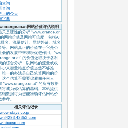
编查询
语查询
史上的今天
华字典
w.orange.or.at网站价值评估说明
只是硬性的分析 "www.orange.or.
t" 的网站价值及网站可信度，包括Al
xa排名、流量估计、网站外链、域名
龄等。网站真正的价值在于它是否
社会的发展带来积极促进作用。"ww
orange.or.at" 的价值还取决于各种
素的综合分析，以网站的流量或收
多少来衡量站点价值当然不够准
。唯一的办法是自己笔算网站的价
，这个估算不需要你雇佣任何人，
 "www.orange.or.at" 的所有数据
料将成为你估算的基础。本站提供
基础数据可为您能准确评估网站价
做参考。
相关评估记录
w.owndays.co.jp
w.84293.42353.com
w.hbxcsp.com
w.sbzj.com