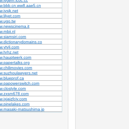
.lvgem.icoc.cc
w.bbb.cn.ww8.aae5.cn
.jysjk.net
.lilyet.com
w.ugo.tw
w.newscinema.it
.mbii.nl
.siamsiri.com
.dictionarydomains.co
.ytylj.com
w.hrhz.net
w.hauptwerk.com
.papertalks.org
.chilimovies.com
w.suzhoulawyers.net
.blueprof.ca
w.papowerswitch.com
.clostyle.com
w.zxsm678.com
.jxjajzfcjy.com
w.pinelakes.com
w.masaki-matsushima.jp