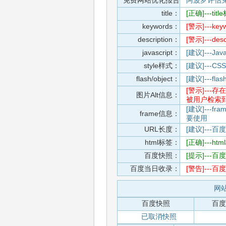
免费网站优化报告
阿波罗评估
title：
[正确]---t
keywords：
[警示]---
description：
[警示]---d
javascript：
[建议]---
style样式：
[建议]--
flash/object：
[建议]---
[警示]--
图片Alt信息：
被用户检索
[建议]---f
frame信息：
要使用
URL长度：
[建议]---百
html标签：
[正确]---h
百度快照：
[提示]--
百度当日收录：
[警告]--
网站
百度快照
百度
已取消快照