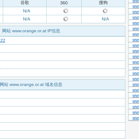
www
谷歌
搜狗
360
ww
N/A
www
www
N/A
N/A
ww
ww
网站 www.orange.or.at IP信息
www
www
122
www
www
ww
ww
a
www
www
ww
www
网站 www.orange.or.at 域名信息
ww
www
ww
www
ww
ww