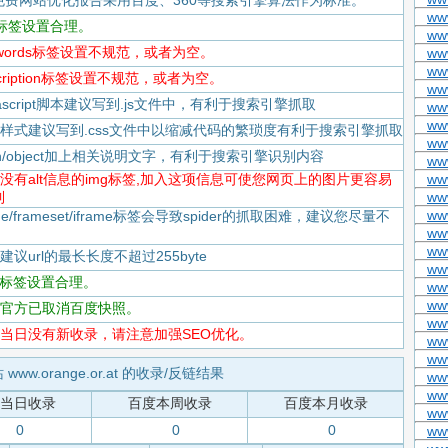
免费网站优化报告采用百度、360等搜索引擎算法作为标准。
ww
itle标签设置合理。
ww
keywords标签设置不规范，或者为空。
ww
ww
escription标签设置不规范，或者为空。
ww
Javascript脚本建议写到.js文件中，有利于搜索引擎抓取
ww
ww
-CSS样式建议写到.css文件中以缩减代码的繁琐度有利于搜索引擎抓取
ww
flash/object加上相关说明文字，有利于搜索引擎识别内容
www
-存在没有alt信息的img标签,加入这项信息可使您网页上的图片更容易
ww
到
ww
ww
rame/frameset/iframe标签会导致spider的抓取困难，建议您尽量不
ww
ww
度建议url的最长长度不超过255byte
ww
tml标签设置合理。
www
www
-百度官方已取消百度快照。
ww
-百度当日没有新收录，请注意加强SEO优化。
ww
ww
 www.orange.or.at 的收录/反链结果
www
ww
当日收录
百度本周收录
百度本月收录
ww
0
0
0
ww