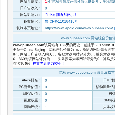
网站可信度：
1
分(网站可信度评估分值仅供参考，评分结果从
日广告收入：
0
网站影响力：
在业界影响力较小！
备案情况：
鲁ICP备11018418号
复制本页地址：
https://www.iapolo.com/www.pubeen.com/
www.pubeen.com 网站综合价
www.pubeen.com
该网站有
186天
的历史，创建于
2015/08/19
器位于China Beijing，网站评估价值为-元，预测该网站每天
IP，网站日广告收入约0元。谷歌对该网站评分为0，搜狗对该
0，360为该网站评分为 1 ，头条搜索为该网站评分为0，神马
排名第
0
位,
在业界影响力较小！
网站 www.pubeen.com 流量及
Alexa排名：
日IP估
0
PC流量估值：
移动流量估
0
日PV估值：
PR
0
百度权重：
360
0
搜狗评级：
头条权
1