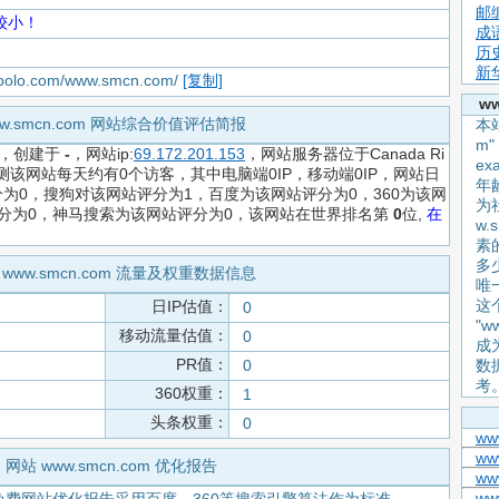
邮
较小！
成
历
新
iapolo.com/www.smcn.com/
[复制]
w
ww.smcn.com 网站综合价值评估简报
本站
m
，创建于
-
，网站ip:
69.172.201.153
，网站服务器位于Canada Ri
e
预测该网站每天约有0个访客，其中电脑端0IP，移动端0IP，网站日
年
为0，搜狗对该网站评分为1，百度为该网站评分为0，360为该网
为
评分为0，神马搜索为该网站评分为0，该网站在世界排名第
0
位,
在
w.
素
多
 www.smcn.com 流量及权重数据信息
唯
这
日IP估值：
0
"w
移动流量估值：
0
成
PR值：
0
数
考
360权重：
1
头条权重：
0
ww
www
网站 www.smcn.com 优化报告
www
ww