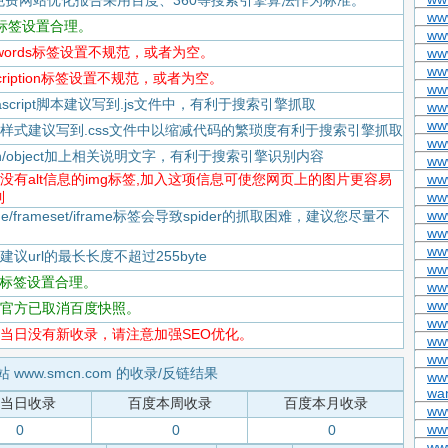
免费网站优化报告采用百度、360等搜索引擎算法作为标准。
ww
itle标签设置合理。
ww
keywords标签设置不规范，或者为空。
ww
www
escription标签设置不规范，或者为空。
ww
Javascript脚本建议写到.js文件中，有利于搜索引擎抓取
www
ww
-CSS样式建议写到.css文件中以缩减代码的繁琐度有利于搜索引擎抓取
ww
flash/object加上相关说明文字，有利于搜索引擎识别内容
ww
-存在没有alt信息的img标签,加入这项信息可使您网页上的图片更容易
www
到
ww
ww
rame/frameset/iframe标签会导致spider的抓取困难，建议您尽量不
ww
www
度建议url的最长长度不超过255byte
ww
tml标签设置合理。
ww
ww
-百度官方已取消百度快照。
www
-百度当日没有新收录，请注意加强SEO优化。
ww
ww
站 www.smcn.com 的收录/反链结果
ww
wan
当日收录
百度本周收录
百度本月收录
www
ww
0
0
0
ww