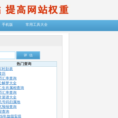
手机版
常用工具大全
热门查询
车时刻表
黄历
币汇率查询
公解梦大全
二生肖属相查询
币汇率查询
常菜谱大全
机号码归属地
气预报查询
程查询
026年放假安排