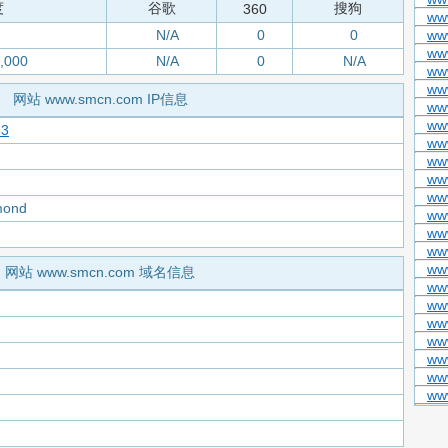
度
谷歌
搜狗
360
www
N/A
0
0
ww
ww
,000
N/A
0
N/A
ww
www
网站 www.smcn.com IP信息
ww
ww
53
ww
ww
ww
ww
mond
ww
ww
ww
ww
网站 www.smcn.com 域名信息
www
ww
ww
ww
ww
ww
www