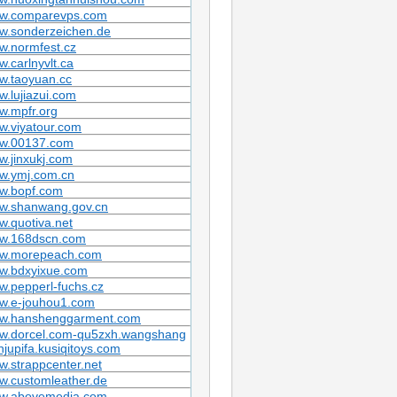
w.comparevps.com
w.sonderzeichen.de
w.normfest.cz
.carlnyvlt.ca
w.taoyuan.cc
.lujiazui.com
w.mpfr.org
w.viyatour.com
w.00137.com
.jinxukj.com
w.ymj.com.cn
w.bopf.com
w.shanwang.gov.cn
.quotiva.net
w.168dscn.com
w.morepeach.com
w.bdxyixue.com
.pepperl-fuchs.cz
w.e-jouhou1.com
w.hanshenggarment.com
w.dorcel.com-qu5zxh.wangshang
jupifa.kusiqitoys.com
.strappcenter.net
w.customleather.de
w.abovemedia.com