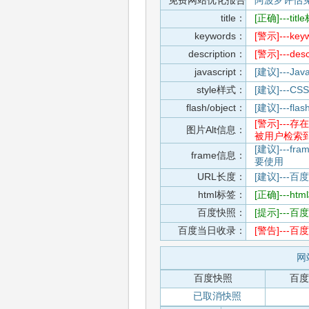
免费网站优化报告
阿波罗评估
title：
[正确]---t
keywords：
[警示]---
description：
[警示]---d
javascript：
[建议]---
style样式：
[建议]--
flash/object：
[建议]---
[警示]--
图片Alt信息：
被用户检索
[建议]---f
frame信息：
要使用
URL长度：
[建议]---百
html标签：
[正确]---h
百度快照：
[提示]--
百度当日收录：
[警告]--
网
百度快照
百度
已取消快照