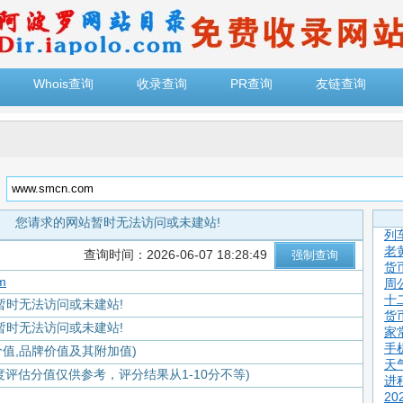
Whois查询
收录查询
PR查询
友链查询
：
您请求的网站暂时无法访问或未建站!
列
老
查询时间：2026-06-07 18:28:49
货
m
周
十
暂时无法访问或未建站!
货
暂时无法访问或未建站!
家
手
价值,品牌价值及其附加值)
天
度评估分值仅供参考，评分结果从1-10分不等)
进
2