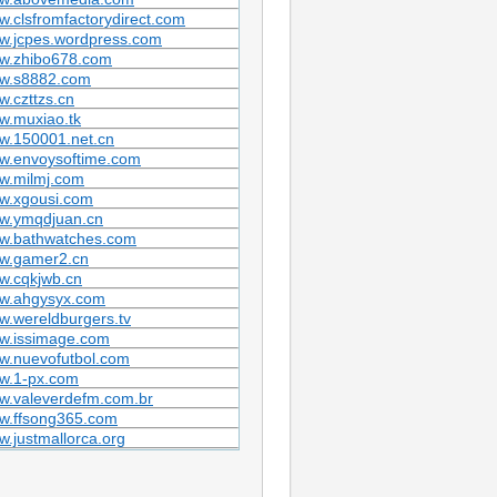
.clsfromfactorydirect.com
w.jcpes.wordpress.com
w.zhibo678.com
w.s8882.com
.czttzs.cn
w.muxiao.tk
w.150001.net.cn
w.envoysoftime.com
w.milmj.com
w.xgousi.com
w.ymqdjuan.cn
w.bathwatches.com
w.gamer2.cn
w.cqkjwb.cn
w.ahgysyx.com
.wereldburgers.tv
w.issimage.com
w.nuevofutbol.com
w.1-px.com
w.valeverdefm.com.br
w.ffsong365.com
.justmallorca.org