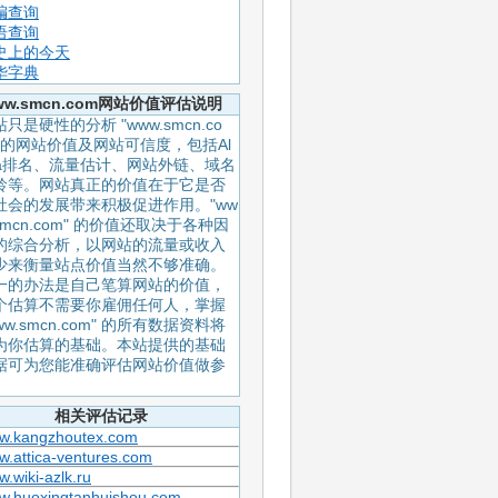
编查询
语查询
史上的今天
华字典
ww.smcn.com网站价值评估说明
只是硬性的分析 "www.smcn.co
" 的网站价值及网站可信度，包括Al
xa排名、流量估计、网站外链、域名
龄等。网站真正的价值在于它是否
社会的发展带来积极促进作用。"ww
smcn.com" 的价值还取决于各种因
的综合分析，以网站的流量或收入
少来衡量站点价值当然不够准确。
一的办法是自己笔算网站的价值，
个估算不需要你雇佣任何人，掌握
ww.smcn.com" 的所有数据资料将
为你估算的基础。本站提供的基础
据可为您能准确评估网站价值做参
。
相关评估记录
w.kangzhoutex.com
.attica-ventures.com
.wiki-azlk.ru
w.huoxingtanhuishou.com