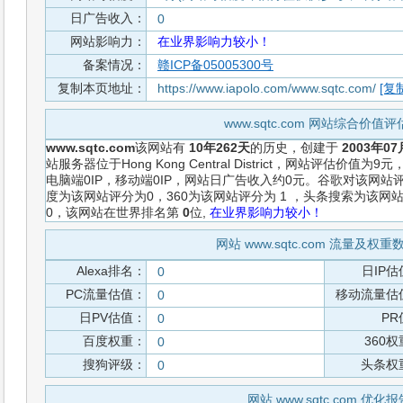
日广告收入：
0
网站影响力：
在业界影响力较小！
备案情况：
赣ICP备05005300号
复制本页地址：
https://www.iapolo.com/www.sqtc.com/
[复
www.sqtc.com 网站综合价值
www.sqtc.com
该网站有
10年262天
的历史，创建于
2003年07
站服务器位于Hong Kong Central District，网站评估
电脑端0IP，移动端0IP，网站日广告收入约0元。谷歌对该网站
度为该网站评分为0，360为该网站评分为 1 ，头条搜索为该
0，该网站在世界排名第
0
位,
在业界影响力较小！
网站 www.sqtc.com 流量及权
Alexa排名：
日IP估
0
PC流量估值：
移动流量估
0
日PV估值：
PR
0
百度权重：
360
0
搜狗评级：
头条权
0
网站 www.sqtc.com 优化报