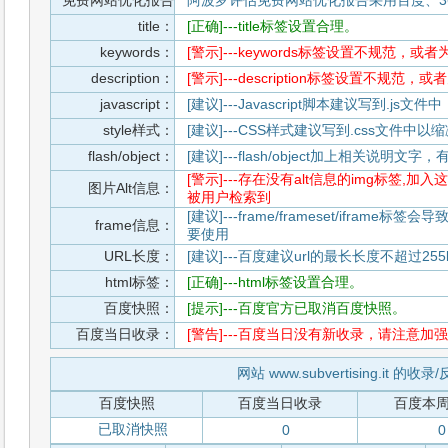
免费网站优化报告
阿波罗评估免费网站优化报告采用百度、3
title：
[正确]---title标签设置合理。
keywords：
[警示]---keywords标签设置不规范，或
description：
[警示]---description标签设置不规范，
javascript：
[建议]---Javascript脚本建议写到.j
style样式：
[建议]---CSS样式建议写到.css文件
flash/object：
[建议]---flash/object加上相关说明
[警示]---存在没有alt信息的img标签
图片Alt信息：
被用户检索到
[建议]---frame/frameset/iframe
frame信息：
要使用
URL长度：
[建议]---百度建议url的最长长度不超过255b
html标签：
[正确]---html标签设置合理。
百度快照：
[提示]---百度官方已取消百度快照。
百度当日收录：
[警告]---百度当日没有新收录，请注意加强
网站 www.subvertising.it 的收
百度快照
百度当日收录
百度本
已取消快照
0
0