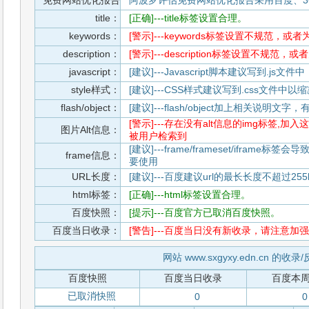
免费网站优化报告
阿波罗评估免费网站优化报告采用百度、3
title：
[正确]---title标签设置合理。
keywords：
[警示]---keywords标签设置不规范，或
description：
[警示]---description标签设置不规范，
javascript：
[建议]---Javascript脚本建议写到.j
style样式：
[建议]---CSS样式建议写到.css文件
flash/object：
[建议]---flash/object加上相关说明
[警示]---存在没有alt信息的img标签
图片Alt信息：
被用户检索到
[建议]---frame/frameset/iframe
frame信息：
要使用
URL长度：
[建议]---百度建议url的最长长度不超过255b
html标签：
[正确]---html标签设置合理。
百度快照：
[提示]---百度官方已取消百度快照。
百度当日收录：
[警告]---百度当日没有新收录，请注意加强
网站 www.sxgyxy.edn.cn 的收
百度快照
百度当日收录
百度本
已取消快照
0
0