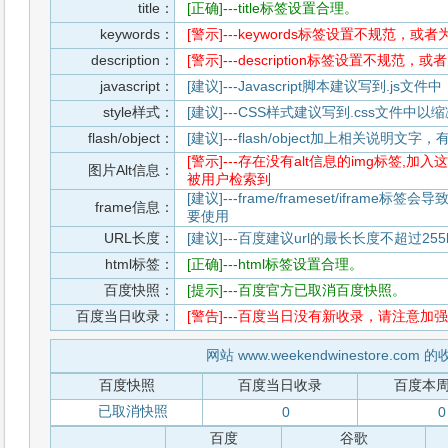
title：
[正确]---title标签设置合理。
keywords：
[警示]---keywords标签设置不规范，或
description：
[警示]---description标签设置不规范，
javascript：
[建议]---Javascript脚本建议写到.j
style样式：
[建议]---CSS样式建议写到.css文件
flash/object：
[建议]---flash/object加上相关说明
[警示]---存在没有alt信息的img标签
图片Alt信息：
被用户检索到
[建议]---frame/frameset/iframe
frame信息：
要使用
URL长度：
[建议]---百度建议url的最长长度不超过255b
html标签：
[正确]---html标签设置合理。
百度快照：
[提示]---百度官方已取消百度快照。
百度当日收录：
[警告]---百度当日没有新收录，请注意加强
网站 www.weekendwinestore.com
百度快照
百度当日收录
百度本
已取消快照
0
0
百度
谷歌