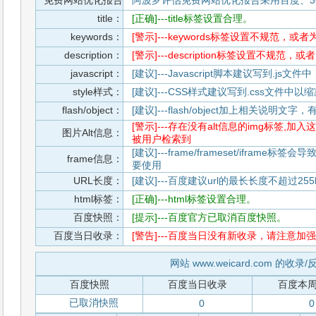
免费网站优化报告
阿波罗评估免费网站优化报告采用百度、3
title：
[正确]---title标签设置合理。
keywords：
[警示]---keywords标签设置不规范，或
description：
[警示]---description标签设置不规范，
javascript：
[建议]---Javascript脚本建议写到.j
style样式：
[建议]---CSS样式建议写到.css文件
flash/object：
[建议]---flash/object加上相关说明
[警示]---存在没有alt信息的img标签
图片Alt信息：
被用户检索到
[建议]---frame/frameset/iframe
frame信息：
要使用
URL长度：
[建议]---百度建议url的最长长度不超过255b
html标签：
[正确]---html标签设置合理。
百度快照：
[提示]---百度官方已取消百度快照。
百度当日收录：
[警告]---百度当日没有新收录，请注意加强
网站 www.weicard.com 的收录
百度快照
百度当日收录
百度本
已取消快照
0
0