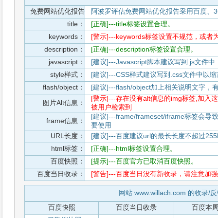
免费网站优化报告
阿波罗评估免费网站优化报告采用百度、3
title：
[正确]---title标签设置合理。
keywords：
[警示]---keywords标签设置不规范，或
description：
[正确]---description标签设置合理。
javascript：
[建议]---Javascript脚本建议写到.j
style样式：
[建议]---CSS样式建议写到.css文件
flash/object：
[建议]---flash/object加上相关说明
[警示]---存在没有alt信息的img标签
图片Alt信息：
被用户检索到
[建议]---frame/frameset/iframe
frame信息：
要使用
URL长度：
[建议]---百度建议url的最长长度不超过255b
html标签：
[正确]---html标签设置合理。
百度快照：
[提示]---百度官方已取消百度快照。
百度当日收录：
[警告]---百度当日没有新收录，请注意加强
网站 www.willach.com 的收录
百度快照
百度当日收录
百度本