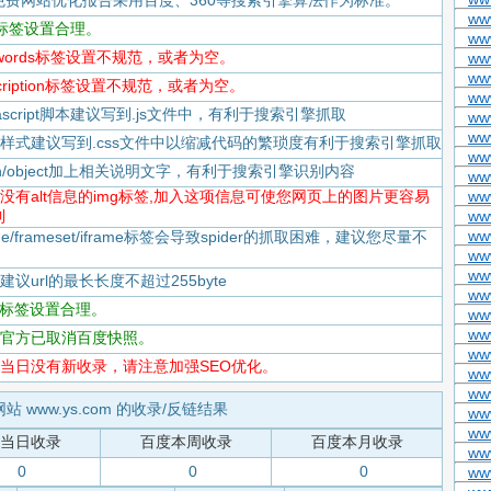
免费网站优化报告采用百度、360等搜索引擎算法作为标准。
www
itle标签设置合理。
ww
keywords标签设置不规范，或者为空。
ww
ww
escription标签设置不规范，或者为空。
www
Javascript脚本建议写到.js文件中，有利于搜索引擎抓取
ww
www
-CSS样式建议写到.css文件中以缩减代码的繁琐度有利于搜索引擎抓取
ww
flash/object加上相关说明文字，有利于搜索引擎识别内容
ww
-存在没有alt信息的img标签,加入这项信息可使您网页上的图片更容易
ww
到
ww
ww
rame/frameset/iframe标签会导致spider的抓取困难，建议您尽量不
ww
www
度建议url的最长长度不超过255byte
ww
tml标签设置合理。
ww
www
-百度官方已取消百度快照。
ww
-百度当日没有新收录，请注意加强SEO优化。
ww
ww
网站 www.ys.com 的收录/反链结果
www
ww
当日收录
百度本周收录
百度本月收录
ww
0
0
0
ww