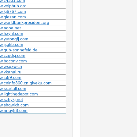
w.z4331.com
w.voiphub.org
w.kj6767.com
w.qiezan.com
.worldbankpresident.org
w.agoa.net
w.hxyhl.com
w.yutongfj.com
w.jsgkb.com
w.gub-sonnefeld.de
w.zzgdsj.com
w.bgconv.com
w.wxqxw.cn
.vkanal.ru
w.ia59.com
w.cninfo360.cn.qiyeku.com
.srarfall.com
.lightingdepot.com
.szhykj.net
w.shqwlxh.com
w.nnqy88.com