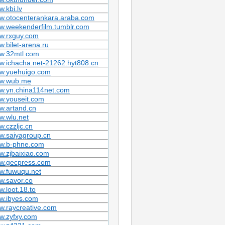
.kbi.lv
w.otocenterankara.araba.com
w.weekenderfilm.tumblr.com
w.rxguy.com
.bilet-arena.ru
w.32mtl.com
.ichacha.net-21262.hyt808.cn
w.yuehuigo.com
w.wub.me
w.yn.china114net.com
w.youseit.com
w.artand.cn
w.wlu.net
.czzljc.cn
w.saiyagroup.cn
w.b-phne.com
.zjbaixiao.com
w.gecpress.com
w.fuwuqu.net
w.savor.co
.loot.18.to
w.ibyes.com
w.raycreative.com
w.zyfxy.com