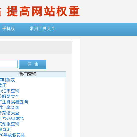
手机版
常用工具大全
热门查询
车时刻表
黄历
币汇率查询
公解梦大全
二生肖属相查询
币汇率查询
常菜谱大全
机号码归属地
气预报查询
程查询
026年放假安排