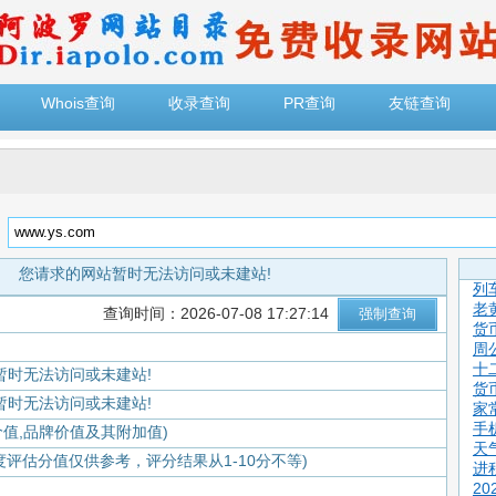
Whois查询
收录查询
PR查询
友链查询
：
您请求的网站暂时无法访问或未建站!
列
老
查询时间：2026-07-08 17:27:14
货
周
十
暂时无法访问或未建站!
货
暂时无法访问或未建站!
家
手
价值,品牌价值及其附加值)
天
度评估分值仅供参考，评分结果从1-10分不等)
进
2