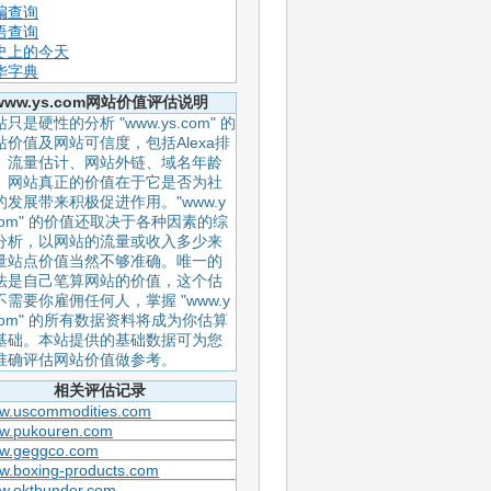
编查询
语查询
史上的今天
华字典
www.ys.com网站价值评估说明
只是硬性的分析 "www.ys.com" 的
站价值及网站可信度，包括Alexa排
、流量估计、网站外链、域名年龄
。网站真正的价值在于它是否为社
的发展带来积极促进作用。"www.y
.com" 的价值还取决于各种因素的综
分析，以网站的流量或收入多少来
量站点价值当然不够准确。唯一的
法是自己笔算网站的价值，这个估
不需要你雇佣任何人，掌握 "www.y
.com" 的所有数据资料将成为你估算
基础。本站提供的基础数据可为您
准确评估网站价值做参考。
相关评估记录
w.uscommodities.com
w.pukouren.com
w.geggco.com
w.boxing-products.com
w.okthunder.com