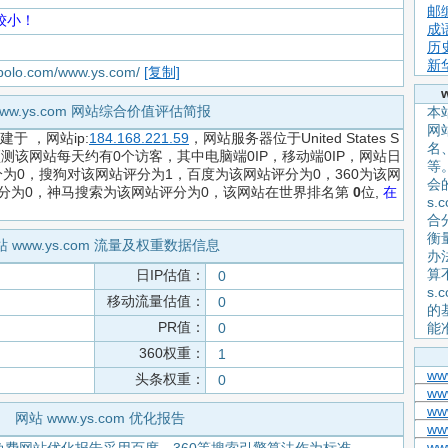
邮
较小！
成
历
新
apolo.com/www.ys.com/
[复制]
ww.ys.com 网站综合价值评估简报
本站
网
创建于
，网站ip:
184.168.221.59
，网站服务器位于United States S
名
元，预测该网站每天约有0个访客，其中电脑端0IP，移动端0IP，网站日
等
为0，搜狗对该网站评分为1，百度为该网站评分为0，360为该网
会
评分为0，神马搜索为该网站评分为0，该网站在世界排名第
0
位,
在
s
合
衡
站 www.ys.com 流量及权重数据信息
办
算
日IP估值：
0
s
移动流量估值：
0
的
PR值：
0
能
360权重：
1
ww
头条权重：
0
ww
ww
网站 www.ys.com 优化报告
ww
ww