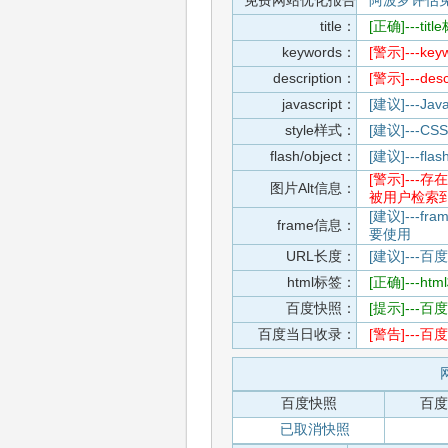
免费网站优化报告
阿波罗评估
title：
[正确]---t
keywords：
[警示]---
description：
[警示]---d
javascript：
[建议]---
style样式：
[建议]--
flash/object：
[建议]---
[警示]--
图片Alt信息：
被用户检索
[建议]---f
frame信息：
要使用
URL长度：
[建议]---百
html标签：
[正确]---h
百度快照：
[提示]--
百度当日收录：
[警告]--
百度快照
百度
已取消快照